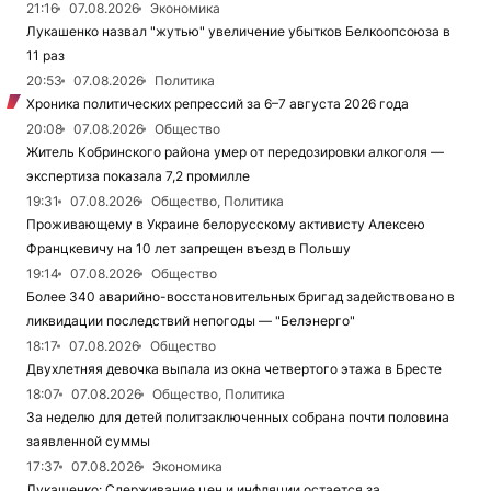
21:16
07.08.2026
Экономика
Лукашенко назвал "жутью" увеличение убытков Белкоопсоюза в
11 раз
20:53
07.08.2026
Политика
Хроника политических репрессий за 6–7 августа 2026 года
20:08
07.08.2026
Общество
Житель Кобринского района умер от передозировки алкоголя —
экспертиза показала 7,2 промилле
19:31
07.08.2026
Общество, Политика
Проживающему в Украине белорусскому активисту Алексею
Францкевичу на 10 лет запрещен въезд в Польшу
19:14
07.08.2026
Общество
Более 340 аварийно-восстановительных бригад задействовано в
ликвидации последствий непогоды — "Белэнерго"
18:17
07.08.2026
Общество
Двухлетняя девочка выпала из окна четвертого этажа в Бресте
18:07
07.08.2026
Общество, Политика
За неделю для детей политзаключенных собрана почти половина
заявленной суммы
17:37
07.08.2026
Экономика
Лукашенко: Сдерживание цен и инфляции остается за