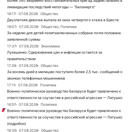
Более 340 аварийно-восстановительных бригад задействовано в
ликвидации последствий непогоды — "Белэнерго"
18:17
07.08.2026
Общество
Двухлетняя девочка выпала из окна четвертого этажа в Бресте
18:07
07.08.2026
Общество, Политика
За неделю для детей политзаключенных собрана почти половина
заявленной суммы
17:37
07.08.2026
Экономика
Лукашенко: Сдерживание цен и инфляции остается за
правительством
17:26
07.08.2026
Общество
За восемь дней в милицию поступило более 2,5 тыс. сообщений о
звонках телефонных мошенников
17:11
07.08.2026
Политика
Военно-политическое руководство Беларуси будет привлечено к
ответственности за соучастие в российской агрессии — Латушко
16:57
07.08.2026
Политика
Военно-политическое руководство Беларуси будет привлечено к
ответственности за соучастие в российской агрессии — Латушко
(подробно)
16:35
07.08.2026
Общество