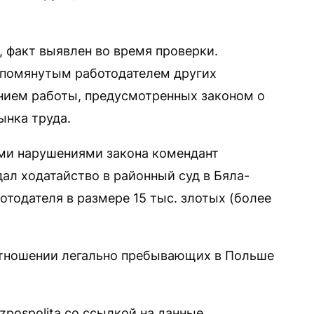
факт выявлен во время проверки.
упомянутым работодателем других
нием работы, предусмотренных законом о
ынка труда.
ыми нарушениями закона комендант
ал ходатайство в районный суд в Бяла-
тодателя в размере 15 тыс. злотых (более
отношении легально пребывающих в Польше
zpospolita со ссылкой на данные