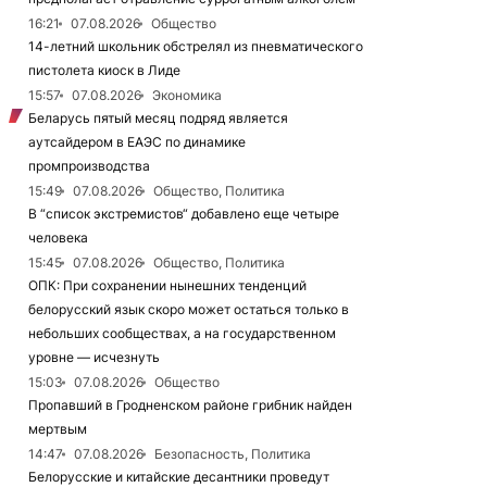
16:21
07.08.2026
Общество
14-летний школьник обстрелял из пневматического
пистолета киоск в Лиде
15:57
07.08.2026
Экономика
Беларусь пятый месяц подряд является
аутсайдером в ЕАЭС по динамике
промпроизводства
15:49
07.08.2026
Общество, Политика
В “список экстремистов“ добавлено еще четыре
человека
15:45
07.08.2026
Общество, Политика
ОПК: При сохранении нынешних тенденций
белорусский язык скоро может остаться только в
небольших сообществах, а на государственном
уровне — исчезнуть
15:03
07.08.2026
Общество
Пропавший в Гродненском районе грибник найден
мертвым
14:47
07.08.2026
Безопасность, Политика
Белорусские и китайские десантники проведут