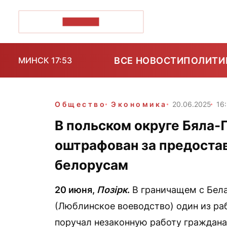
ПОЗІРК+
ВСЕ НОВОСТИ
ПОЛИТИ
МИНСК 17:53
Общество
Экономика
20.06.2025
16:
В польском округе Бяла-
оштрафован за предоста
белорусам
20 июня,
Позірк
.
В граничащем с Бел
(Люблинское воеводство) один из ра
поручал незаконную работу граждана