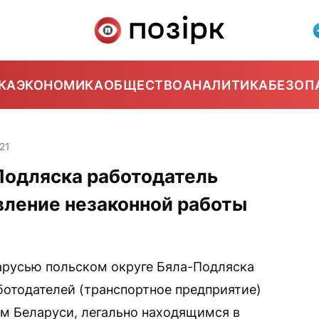
КА
ЭКОНОМИКА
ОБЩЕСТВО
АНАЛИТИКА
БЕЗОП
21
Подляска работодатель
вление незаконной работы
арусью польском округе Бяла-Подляска
ботодателей (транспортное предприятие)
м Беларуси, легально находящимся в