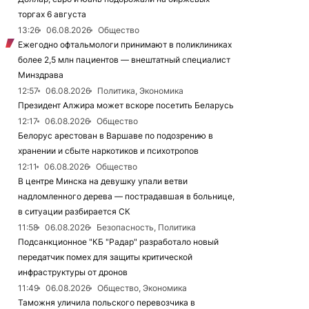
торгах 6 августа
13:26
06.08.2026
Общество
Ежегодно офтальмологи принимают в поликлиниках
более 2,5 млн пациентов — внештатный специалист
Минздрава
12:57
06.08.2026
Политика, Экономика
Президент Алжира может вскоре посетить Беларусь
12:17
06.08.2026
Общество
Белорус арестован в Варшаве по подозрению в
хранении и сбыте наркотиков и психотропов
12:11
06.08.2026
Общество
В центре Минска на девушку упали ветви
надломленного дерева — пострадавшая в больнице,
в ситуации разбирается СК
11:58
06.08.2026
Безопасность, Политика
Подсанкционное "КБ "Радар" разработало новый
передатчик помех для защиты критической
инфраструктуры от дронов
11:49
06.08.2026
Общество, Экономика
Таможня уличила польского перевозчика в