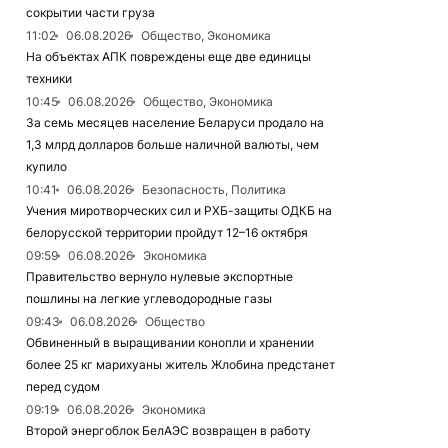
сокрытии части груза
11:02
06.08.2026
Общество, Экономика
На объектах АПК повреждены еще две единицы
техники
10:45
06.08.2026
Общество, Экономика
За семь месяцев население Беларуси продало на
1,3 млрд долларов больше наличной валюты, чем
купило
10:41
06.08.2026
Безопасность, Политика
Учения миротворческих сил и РХБ-защиты ОДКБ на
белорусской территории пройдут 12–16 октября
09:59
06.08.2026
Экономика
Правительство вернуло нулевые экспортные
пошлины на легкие углеводородные газы
09:43
06.08.2026
Общество
Обвиненный в выращивании конопли и хранении
более 25 кг марихуаны житель Жлобина предстанет
перед судом
09:19
06.08.2026
Экономика
Второй энергоблок БелАЭС возвращен в работу