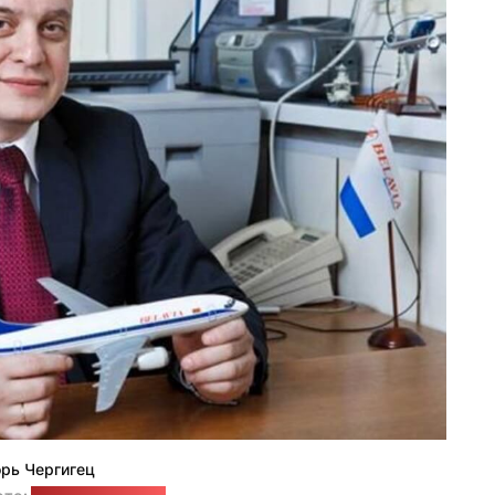
орь Чергигец