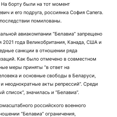
. На борту были на тот момент
ич и его подруга, россиянка София Сапега.
впоследствии помилованы.
нальной авиакомпании “Белавиа” запрещено
я 2021 года Великобритания, Канада, США и
едные санкции в отношении ряда
изаций. Как было отмечено в совместном
ные меры приняты “в ответ на
ловека и основные свободы в Беларуси,
и неоднократные акты репрессий”. Среди
й список”, значилась и “Белавиа”.
номасштабного российского военного
ношении “Белавиа” ограничения,