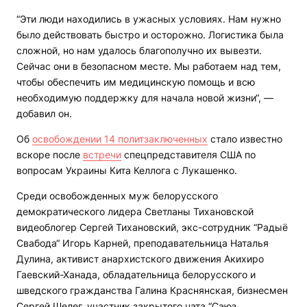
“Эти люди находились в ужасных условиях. Нам нужно
было действовать быстро и осторожно. Логистика была
сложной, но нам удалось благополучно их вывезти.
Сейчас они в безопасном месте. Мы работаем над тем,
чтобы обеспечить им медицинскую помощь и всю
необходимую поддержку для начала новой жизни“, —
добавил он.
Об
освобождении 14 политзаключенных
стало известно
вскоре после
встречи
спецпредставителя США по
вопросам Украины Кита Келлога с Лукашенко.
Среди освобожденных муж белорусского
демократического лидера Светланы Тихановской
видеоблогер Сергей Тихановский, экс-сотрудник “Радыё
Свабода“ Игорь Карней, преподавательница Наталья
Дулина, активист анархистского движения Акихиро
Гаевский-Ханада, обладательница белорусского и
шведского гражданства Галина Краснянская, бизнесмен
Сергей Шелег, участник закрытого чата “Саюз