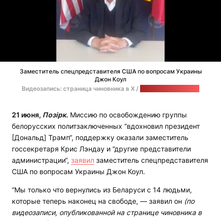
Заместитель спецпредставителя США по вопросам Украины
Джон Коул
Видеозапись: страница чиновника в Х /
стоп-кадр: "Позірк"
21 июня,
Позірк
.
Миссию по освобождению группы
белорусских политзаключенных “вдохновил президент
[Дональд] Трамп“, поддержку оказали заместитель
госсекретаря Крис Лэндау и “другие представители
администрации“,
заявил
заместитель спецпредставителя
США по вопросам Украины Джон Коул.
“Мы только что вернулись из Беларуси с 14 людьми,
которые теперь наконец на свободе, — заявил он
(по
видеозаписи, опубликованной на странице чиновника в