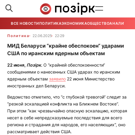
ВСЕ НОВОСТИ
ПОЛИТИКА
ЭКОНОМИКА
ОБЩЕСТВО
АНАЛИТИКА
Политика
22.06.2025
22:29
МИД Беларуси “крайне обеспокоен“ ударами
США по иранским ядерным объектам
22 июня,
Позірк.
О “крайней обеспокоенности“
сообщениями о нанесенных США ударах по иранским
ядерным объектам
заявило
22 июня Министерство
иностранных дел Беларуси.
Ведомство отметило, что “с глубокой тревогой“ следит за
“резкой эскалацией конфликта на Ближнем Востоке“.
При этом “как чрезвычайно опасную эскалацию, которая
несет в себе непредсказуемые последствия для всего
региона и страдания для народов, его населяющих“, оно
рассматривает действия США.