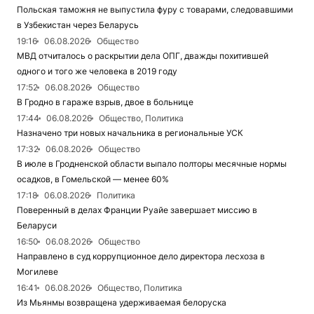
Польская таможня не выпустила фуру с товарами, следовавшими
в Узбекистан через Беларусь
19:16
06.08.2026
Общество
МВД отчиталось о раскрытии дела ОПГ, дважды похитившей
одного и того же человека в 2019 году
17:52
06.08.2026
Общество
В Гродно в гараже взрыв, двое в больнице
17:44
06.08.2026
Общество, Политика
Назначено три новых начальника в региональные УСК
17:32
06.08.2026
Общество
В июле в Гродненской области выпало полторы месячные нормы
осадков, в Гомельской — менее 60%
17:18
06.08.2026
Политика
Поверенный в делах Франции Руайе завершает миссию в
Беларуси
16:50
06.08.2026
Общество
Направлено в суд коррупционное дело директора лесхоза в
Могилеве
16:41
06.08.2026
Общество, Политика
Из Мьянмы возвращена удерживаемая белоруска