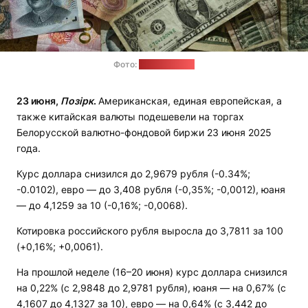
Фото:
unsplash.com
23 июня,
Позірк
.
Американская, единая европейская, а
также китайская валюты подешевели на торгах
Белорусской валютно-фондовой биржи 23 июня 2025
года.
Курс доллара снизился до 2,9679 рубля (-0.34%;
-0.0102), евро — до 3,408 рубля (-0,35%; -0,0012), юаня
— до 4,1259 за 10 (-0,16%; -0,0068).
Котировка российского рубля выросла до 3,7811 за 100
(+0,16%; +0,0061).
На прошлой неделе (16–20 июня) курс доллара снизился
на 0,22% (с 2,9848 до 2,9781 рубля), юаня — на 0,67% (с
4,1607 до 4,1327 за 10), евро — на 0,64% (с 3,442 до