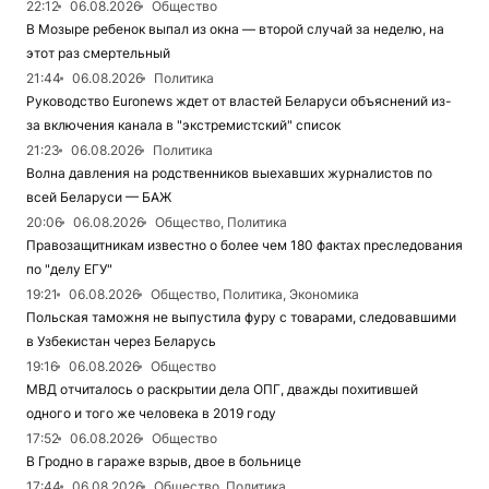
22:12
06.08.2026
Общество
В Мозыре ребенок выпал из окна — второй случай за неделю, на
этот раз смертельный
21:44
06.08.2026
Политика
Руководство Euronews ждет от властей Беларуси объяснений из-
за включения канала в "экстремистский" список
21:23
06.08.2026
Политика
Волна давления на родственников выехавших журналистов по
всей Беларуси — БАЖ
20:06
06.08.2026
Общество, Политика
Правозащитникам известно о более чем 180 фактах преследования
по "делу ЕГУ"
19:21
06.08.2026
Общество, Политика, Экономика
Польская таможня не выпустила фуру с товарами, следовавшими
в Узбекистан через Беларусь
19:16
06.08.2026
Общество
МВД отчиталось о раскрытии дела ОПГ, дважды похитившей
одного и того же человека в 2019 году
17:52
06.08.2026
Общество
В Гродно в гараже взрыв, двое в больнице
17:44
06.08.2026
Общество, Политика