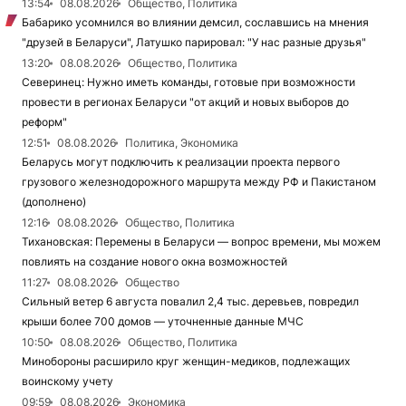
13:54
08.08.2026
Общество, Политика
Бабарико усомнился во влиянии демсил, сославшись на мнения
"друзей в Беларуси", Латушко парировал: "У нас разные друзья"
13:20
08.08.2026
Общество, Политика
Северинец: Нужно иметь команды, готовые при возможности
провести в регионах Беларуси "от акций и новых выборов до
реформ"
12:51
08.08.2026
Политика, Экономика
Беларусь могут подключить к реализации проекта первого
грузового железнодорожного маршрута между РФ и Пакистаном
(дополнено)
12:16
08.08.2026
Общество, Политика
Тихановская: Перемены в Беларуси — вопрос времени, мы можем
повлиять на создание нового окна возможностей
11:27
08.08.2026
Общество
Сильный ветер 6 августа повалил 2,4 тыс. деревьев, повредил
крыши более 700 домов — уточненные данные МЧС
10:50
08.08.2026
Общество, Политика
Минобороны расширило круг женщин-медиков, подлежащих
воинскому учету
09:59
08.08.2026
Экономика