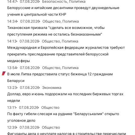
14:47
07.08.2026
Безопасность, Политика
Белорусские и китайские десантники проведут двухнедельные
учения в центральной части КНР
14:34
07.08.2026
Общество, Политика
Тихановская призвала "сделать все возможное, чтобы
преступления режима не остались безнаказанными"
14:13
07.08.2026
Общество, Политика
Международная и Европейская федерации журналистов требуют
прекратить преследование представителей белорусской
медиасферы
13:54
07.08.2026
Общество, Политика
В июле Литва предоставила статус беженца 12 гражданам
Беларуси
13:23
07.08.2026
Экономика
Доллар, евро и юань подорожали на последних биржевых торгах
недели
13:11
07.08.2026
Общество
По факту гибели слесаря на руднике "Беларуськалия" открыто
уголовное дело
12:39
07.08.2026
Общество
Фигуранты дела о неуплате налогов в строительстве перечислили