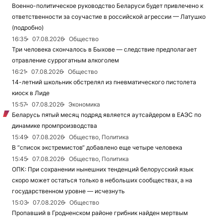
Военно-политическое руководство Беларуси будет привлечено к
ответственности за соучастие в российской агрессии — Латушко
(подробно)
16:35
07.08.2026
Общество
Три человека скончалось в Быхове — следствие предполагает
отравление суррогатным алкоголем
16:21
07.08.2026
Общество
14-летний школьник обстрелял из пневматического пистолета
киоск в Лиде
15:57
07.08.2026
Экономика
Беларусь пятый месяц подряд является аутсайдером в ЕАЭС по
динамике промпроизводства
15:49
07.08.2026
Общество, Политика
В “список экстремистов“ добавлено еще четыре человека
15:45
07.08.2026
Общество, Политика
ОПК: При сохранении нынешних тенденций белорусский язык
скоро может остаться только в небольших сообществах, а на
государственном уровне — исчезнуть
15:03
07.08.2026
Общество
Пропавший в Гродненском районе грибник найден мертвым