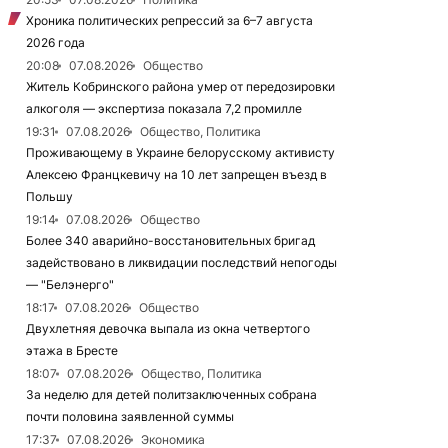
Хроника политических репрессий за 6–7 августа
2026 года
20:08
07.08.2026
Общество
Житель Кобринского района умер от передозировки
алкоголя — экспертиза показала 7,2 промилле
19:31
07.08.2026
Общество, Политика
Проживающему в Украине белорусскому активисту
Алексею Францкевичу на 10 лет запрещен въезд в
Польшу
19:14
07.08.2026
Общество
Более 340 аварийно-восстановительных бригад
задействовано в ликвидации последствий непогоды
— "Белэнерго"
18:17
07.08.2026
Общество
Двухлетняя девочка выпала из окна четвертого
этажа в Бресте
18:07
07.08.2026
Общество, Политика
За неделю для детей политзаключенных собрана
почти половина заявленной суммы
17:37
07.08.2026
Экономика