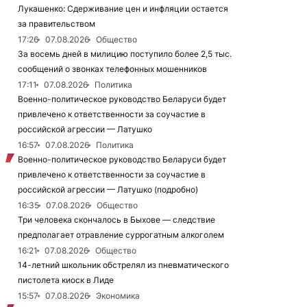
Лукашенко: Сдерживание цен и инфляции остается
за правительством
17:26
07.08.2026
Общество
За восемь дней в милицию поступило более 2,5 тыс.
сообщений о звонках телефонных мошенников
17:11
07.08.2026
Политика
Военно-политическое руководство Беларуси будет
привлечено к ответственности за соучастие в
российской агрессии — Латушко
16:57
07.08.2026
Политика
Военно-политическое руководство Беларуси будет
привлечено к ответственности за соучастие в
российской агрессии — Латушко (подробно)
16:35
07.08.2026
Общество
Три человека скончалось в Быхове — следствие
предполагает отравление суррогатным алкоголем
16:21
07.08.2026
Общество
14-летний школьник обстрелял из пневматического
пистолета киоск в Лиде
15:57
07.08.2026
Экономика