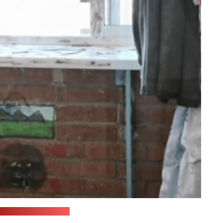
Стоп-кадр: "Позірк"