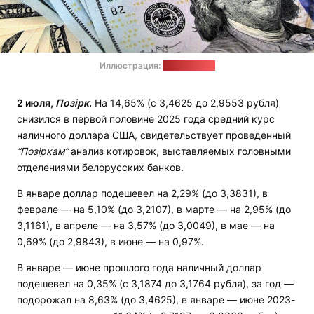
Иллюстрация:
pixabay.com
2 июля,
Позірк
.
На 14,65% (с 3,4625 до 2,9553 рубля)
снизился в первой половине 2025 года средний курс
наличного доллара США, свидетельствует проведенный
“Позіркам”
анализ котировок, выставляемых головными
отделениями белорусских банков.
В январе доллар подешевел на 2,29% (до 3,3831), в
феврале — на 5,10% (до 3,2107), в марте — на 2,95% (до
3,1161), в апреле — на 3,57% (до 3,0049), в мае — на
0,69% (до 2,9843), в июне — на 0,97%.
В январе — июне прошлого года наличный доллар
подешевел на 0,35% (с 3,1874 до 3,1764 рубля), за год —
подорожал на 8,63% (до 3,4625), в январе — июне 2023-