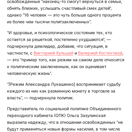
освобожденные “наконец-то смогут вернуться в семьи,
обнять близких, услышать счастливый смех детей“,
однако “16 человек — это чуть больше одного процента
из более чем тысячи политзаключенных“.
“И здоровье, и психологическое состояние тех, кто
остается за решеткой, постепенно ухудшаются“, —
подчеркнула демлидер, добавив, что ситуация, в
частности, с
Викторией Кульшей
и
Валерией Костюговой
,
— это “пример того, как режим на самом деле относится
к политическим заключенным, как он оценивает
человеческую жизнь“.
“[Режим Александра Лукашенко] воспринимает судьбу
каждого из них как разменную монету в торговле за
власть“, — подчеркнула политик.
Представитель по социальной политике Объединенного
переходного кабинета (ОПК) Ольга Зазулинская
выразила надежду, что в отношении освобожденных “не
будут применяться новые формы насилия, в том числе