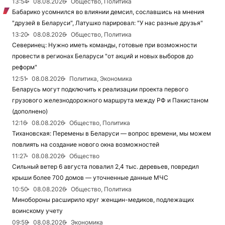
13:54
08.08.2026
Общество, Политика
Бабарико усомнился во влиянии демсил, сославшись на мнения
"друзей в Беларуси", Латушко парировал: "У нас разные друзья"
13:20
08.08.2026
Общество, Политика
Северинец: Нужно иметь команды, готовые при возможности
провести в регионах Беларуси "от акций и новых выборов до
реформ"
12:51
08.08.2026
Политика, Экономика
Беларусь могут подключить к реализации проекта первого
грузового железнодорожного маршрута между РФ и Пакистаном
(дополнено)
12:16
08.08.2026
Общество, Политика
Тихановская: Перемены в Беларуси — вопрос времени, мы можем
повлиять на создание нового окна возможностей
11:27
08.08.2026
Общество
Сильный ветер 6 августа повалил 2,4 тыс. деревьев, повредил
крыши более 700 домов — уточненные данные МЧС
10:50
08.08.2026
Общество, Политика
Минобороны расширило круг женщин-медиков, подлежащих
воинскому учету
09:59
08.08.2026
Экономика