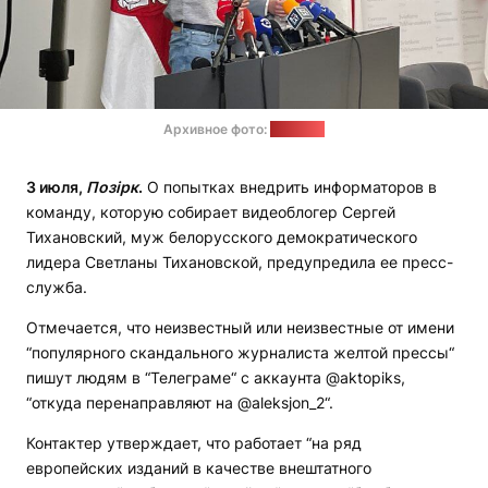
Архивное фото:
"Позірк"
3 июля,
Позірк
.
О попытках внедрить информаторов в
команду, которую собирает видеоблогер Сергей
Тихановский, муж белорусского демократического
лидера Светланы Тихановской, предупредила ее пресс-
служба.
Отмечается, что неизвестный или неизвестные от имени
“популярного скандального журналиста желтой прессы“
пишут людям в “Телеграме“ с аккаунта @aktopiks,
“откуда перенаправляют на @aleksjon_2“.
Контактер утверждает, что работает “на ряд
европейских изданий в качестве внештатного