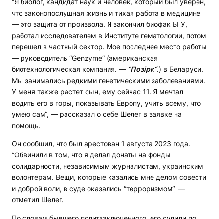
“Я биолог, кандидат наук и человек, который был уверен,
что законопослушная жизнь и тихая работа в медицине
— это защита от произвола. Я закончил биофак БГУ,
работал исследователем в Институте гематологии, потом
перешел в частный сектор. Мое последнее место работы
— руководитель “Genzyme“ (американская
биотехнологическая компания. —
“
Позірк“
.) в Беларуси.
Мы занимались редкими генетическими заболеваниями.
У меня также растет сын, ему сейчас 11. Я мечтал
водить его в горы, показывать Европу, учить всему, что
умею сам“, — рассказал о себе Шелег в заявке на
помощь.
Он сообщил, что был арестован 1 августа 2023 года.
“Обвинили в том, что я делал донаты на фонды
солидарности, независимым журналистам, украинским
волонтерам. Вещи, которые казались мне делом совести
и доброй воли, в суде оказались “терроризмом“, —
отметил Шелег.
По словам бывшего политзаключенного, его судили по