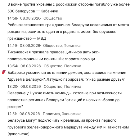
В войне против Украины с российской стороны погибло уже более
500 белорусов — Кабанчук
14:58
08.08.2026
Общество
Ребенок становится гражданином Беларуси независимо от места
рождения, если хоть один его родитель имеет белорусское
гражданство — МВД
14:16
08.08.2026
Общество, Политика
Тихановская призвала правозащитников дать экс-
политзаключенным понятный алгоритм помощи
13:54
08.08.2026
Общество, Политика
Бабарико усомнился во влиянии демсил, сославшись на мнения
"друзей в Беларуси", Латушко парировал: "У нас разные друзья"
13:20
08.08.2026
Общество, Политика
Северинец: Нужно иметь команды, готовые при возможности
провести в регионах Беларуси "от акций и новых выборов до
реформ"
12:51
08.08.2026
Политика, Экономика
Беларусь могут подключить к реализации проекта первого
грузового железнодорожного маршрута между РФ и Пакистаном
(дополнено)