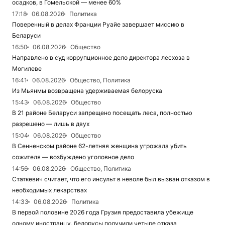
осадков, в Гомельской — менее 60%
17:18
06.08.2026
Политика
Поверенный в делах Франции Руайе завершает миссию в
Беларуси
16:50
06.08.2026
Общество
Направлено в суд коррупционное дело директора лесхоза в
Могилеве
16:41
06.08.2026
Общество, Политика
Из Мьянмы возвращена удерживаемая белоруска
15:43
06.08.2026
Общество
В 21 районе Беларуси запрещено посещать леса, полностью
разрешено — лишь в двух
15:04
06.08.2026
Общество
В Сенненском районе 62-летняя женщина угрожала убить
сожителя — возбуждено уголовное дело
14:56
06.08.2026
Общество, Политика
Статкевич считает, что его инсульт в неволе был вызван отказом в
необходимых лекарствах
14:33
06.08.2026
Политика
В первой половине 2026 года Грузия предоставила убежище
одному иностранцу, белорусы получили четыре отказа