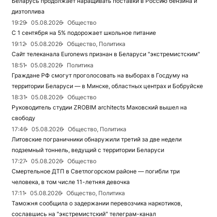
Беларусь продолжает наращивать поставки в Россию бензина и
дизтоплива
19:29
05.08.2026
Общество
С 1 сентября на 5% подорожает школьное питание
19:12
05.08.2026
Общество, Политика
Сайт телеканала Euronews признан в Беларуси "экстремистским"
18:51
05.08.2026
Политика
Граждане РФ смогут проголосовать на выборах в Госдуму на
территории Беларуси — в Минске, областных центрах и Бобруйске
18:31
05.08.2026
Общество
Руководитель студии ZROBIM architects Маковский вышел на
свободу
17:46
05.08.2026
Общество, Политика
Литовские пограничники обнаружили третий за две недели
подземный тоннель, ведущий с территории Беларуси
17:27
05.08.2026
Общество
Смертельное ДТП в Светлогорском районе — погибли три
человека, в том числе 11-летняя девочка
17:11
05.08.2026
Общество, Политика
Таможня сообщила о задержании перевозчика наркотиков,
сославшись на "экстремистский" телеграм-канал