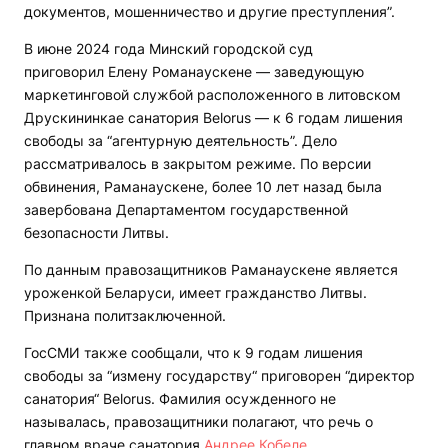
документов, мошенничество и другие преступления”.
В июне 2024 года Минский городской суд
приговорил Елену Романаускене — заведующую
маркетинговой службой расположенного в литовском
Друскининкае санатория Belorus — к 6 годам лишения
свободы за “агентурную деятельность”. Дело
рассматривалось в закрытом режиме. По версии
обвинения, Раманаускене, более 10 лет назад была
завербована Департаментом государственной
безопасности Литвы.
По данным правозащитников Раманаускене является
уроженкой Беларуси, имеет гражданство Литвы.
Признана политзаключенной.
ГосСМИ также сообщали, что к 9 годам лишения
свободы за “измену государству“ приговорен “директор
санатория“ Belorus. Фамилия осужденного не
называлась, правозащитники полагают, что речь о
главном враче санатория
Андрее Кобеле
.