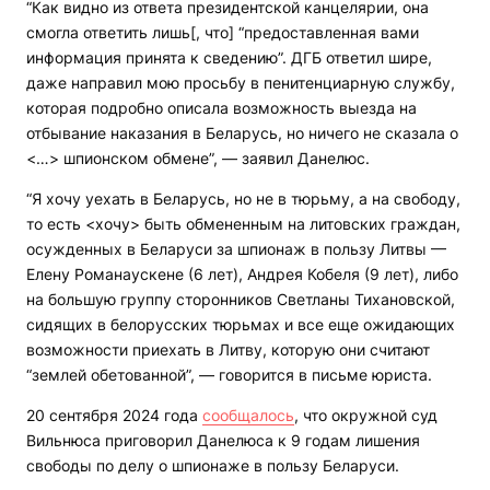
“Как видно из ответа президентской канцелярии, она
смогла ответить лишь[, что] “предоставленная вами
информация принята к сведению”. ДГБ ответил шире,
даже направил мою просьбу в пенитенциарную службу,
которая подробно описала возможность выезда на
отбывание наказания в Беларусь, но ничего не сказала о
<…> шпионском обмене”, — заявил Данелюс.
“Я хочу уехать в Беларусь, но не в тюрьму, а на свободу,
то есть <хочу> быть обмененным на литовских граждан,
осужденных в Беларуси за шпионаж в пользу Литвы —
Елену Романаускене (6 лет), Андрея Кобеля (9 лет), либо
на большую группу сторонников Светланы Тихановской,
сидящих в белорусских тюрьмах и все еще ожидающих
возможности приехать в Литву, которую они считают
“землей обетованной”, — говорится в письме юриста.
20 сентября 2024 года
сообщалось
, что окружной суд
Вильнюса приговорил Данелюса к 9 годам лишения
свободы по делу о шпионаже в пользу Беларуси.