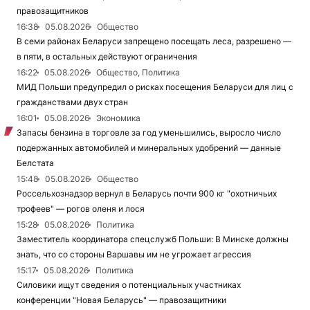
правозащитников
16:38
05.08.2026
Общество
В семи районах Беларуси запрещено посещать леса, разрешено —
в пяти, в остальных действуют ограничения
16:22
05.08.2026
Общество, Политика
МИД Польши предупредил о рисках посещения Беларуси для лиц с
гражданствами двух стран
16:01
05.08.2026
Экономика
Запасы бензина в торговле за год уменьшились, выросло число
подержанных автомобилей и минеральных удобрений — данные
Белстата
15:48
05.08.2026
Общество
Россельхознадзор вернул в Беларусь почти 900 кг "охотничьих
трофеев" — рогов оленя и лося
15:28
05.08.2026
Политика
Заместитель координатора спецслужб Польши: В Минске должны
знать, что со стороны Варшавы им не угрожает агрессия
15:17
05.08.2026
Политика
Силовики ищут сведения о потенциальных участниках
конференции "Новая Беларусь" — правозащитники