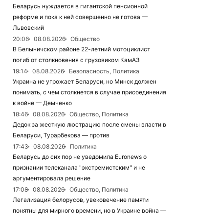
Беларусь нуждается в гигантской пенсионной
реформе и пока к ней совершенно не готова —
Львовский
20:06
08.08.2026
Общество
В Белыничском районе 22-летний мотоциклист
погиб от столкновения с грузовиком КамАЗ
19:14
08.08.2026
Безопасность, Политика
Украина не угрожает Беларуси, но Минск должен
понимать, с чем столкнется в случае присоединения
к войне — Демченко
18:46
08.08.2026
Общество, Политика
Дедок за жесткую люстрацию после смены власти в
Беларуси, Турарбекова — против
17:43
08.08.2026
Политика
Беларусь до сих пор не уведомила Euronews о
признании телеканала "экстремистским" и не
аргументировала решение
17:08
08.08.2026
Общество, Политика
Легализация белорусов, увековечение памяти
понятны для мирного времени, но в Украине война —