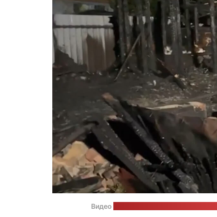
Видео
из ютуб-канала Минского обла