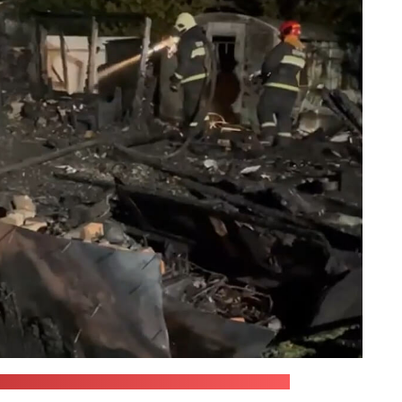
стного управления МЧС / стоп-кадр: "Позірк"