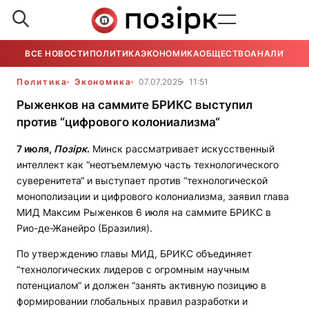
ВСЕ НОВОСТИ
ПОЛИТИКА
ЭКОНОМИКА
ОБЩЕСТВО
АНАЛИТИКА
Политика
Экономика
07.07.2025
11:51
Рыженков на саммите БРИКС выступил
против “цифрового колониализма“
7 июля,
Позірк
.
Минск рассматривает искусственный
интеллект как “неотъемлемую часть технологического
суверенитета“ и выступает против “технологической
монополизации и цифрового колониализма, заявил глава
МИД Максим Рыженков 6 июля на саммите БРИКС в
Рио-де-Жанейро (Бразилия).
По утверждению главы МИД, БРИКС объединяет
“технологических лидеров c огромным научным
потенциалом“ и должен “занять активную позицию в
формировании глобальных правил разработки и