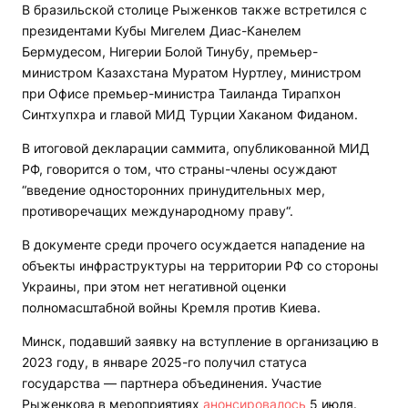
В бразильской столице Рыженков также встретился с
президентами Кубы Мигелем Диас-Канелем
Бермудесом, Нигерии Болой Тинубу, премьер-
министром Казахстана Муратом Нуртлеу, министром
при Офисе премьер-министра Таиланда Тирапхон
Синтхупхра и главой МИД Турции Хаканом Фиданом.
В итоговой декларации саммита, опубликованной МИД
РФ, говорится о том, что страны-члены осуждают
“введение односторонних принудительных мер,
противоречащих международному праву“.
В документе среди прочего осуждается нападение на
объекты инфраструктуры на территории РФ со стороны
Украины, при этом нет негативной оценки
полномасштабной войны Кремля против Киева.
Минск, подавший заявку на вступление в организацию в
2023 году, в январе 2025-го получил статуса
государства — партнера объединения. Участие
Рыженкова в мероприятиях
анонсировалось
5 июля.