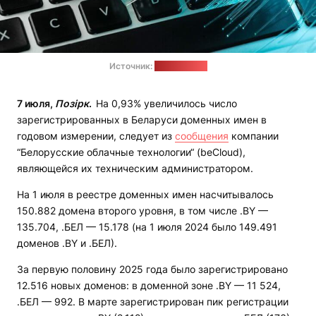
Источник:
pixabay.com
7 июля,
Позірк
.
На 0,93% увеличилось число
зарегистрированных в Беларуси доменных имен в
годовом измерении, следует из
сообщения
компании
“Белорусские облачные технологии“ (beCloud),
являющейся их техническим администратором.
На 1 июля в реестре доменных имен насчитывалось
150.882 домена второго уровня, в том числе .BY —
135.704, .БЕЛ — 15.178 (на 1 июля 2024 было 149.491
доменов .BY и .БЕЛ).
За первую половину 2025 года было зарегистрировано
12.516 новых доменов: в доменной зоне .BY — 11 524,
.БЕЛ — 992. В марте зарегистрирован пик регистрации