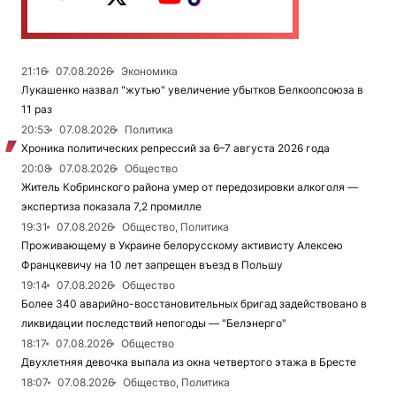
21:16
07.08.2026
Экономика
Лукашенко назвал "жутью" увеличение убытков Белкоопсоюза в
11 раз
20:53
07.08.2026
Политика
Хроника политических репрессий за 6–7 августа 2026 года
20:08
07.08.2026
Общество
Житель Кобринского района умер от передозировки алкоголя —
экспертиза показала 7,2 промилле
19:31
07.08.2026
Общество, Политика
Проживающему в Украине белорусскому активисту Алексею
Францкевичу на 10 лет запрещен въезд в Польшу
19:14
07.08.2026
Общество
Более 340 аварийно-восстановительных бригад задействовано в
ликвидации последствий непогоды — "Белэнерго"
18:17
07.08.2026
Общество
Двухлетняя девочка выпала из окна четвертого этажа в Бресте
18:07
07.08.2026
Общество, Политика