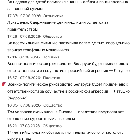
За неделю для детей политзаключенных собрана почти половина
заявленной суммы
17:37
07.08.2026
Экономика
Лукашенко: Сдерживание цен и инфляции остается за
правительством
17:26
07.08.2026
Общество
За восемь дней в милицию поступило более 2,5 тыс. сообщений о
звонках телефонных мошенников
17:11
07.08.2026
Политика
Военно-политическое руководство Беларуси будет привлечено к
ответственности за соучастие в российской агрессии — Латушко
16:57
07.08.2026
Политика
Военно-политическое руководство Беларуси будет привлечено к
ответственности за соучастие в российской агрессии — Латушко
(подробно)
16:35
07.08.2026
Общество
Три человека скончалось в Быхове — следствие предполагает
отравление суррогатным алкоголем
16:21
07.08.2026
Общество
14-летний школьник обстрелял из пневматического пистолета
киоск в Лиде