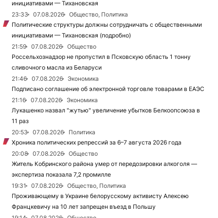
инициативами — Тихановская
23:33
07.08.2026
Общество, Политика
Политические структуры должны сотрудничать с общественными
инициативами — Тихановская (подробно)
21:59
07.08.2026
Общество
Россельхознадзор не пропустил в Псковскую область 1 тонну
сливочного масла из Беларуси
21:46
07.08.2026
Экономика
Подписано соглашение об электронной торговле товарами в ЕАЭС
21:16
07.08.2026
Экономика
Лукашенко назвал "жутью" увеличение убытков Белкоопсоюза в
11 раз
20:53
07.08.2026
Политика
Хроника политических репрессий за 6–7 августа 2026 года
20:08
07.08.2026
Общество
Житель Кобринского района умер от передозировки алкоголя —
экспертиза показала 7,2 промилле
19:31
07.08.2026
Общество, Политика
Проживающему в Украине белорусскому активисту Алексею
Францкевичу на 10 лет запрещен въезд в Польшу
19:14
07.08.2026
Общество