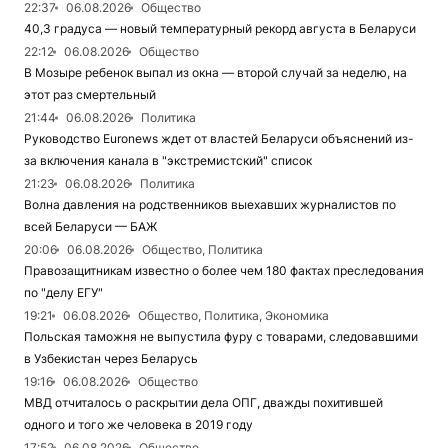
22:37
06.08.2026
Общество
40,3 градуса — новый температурный рекорд августа в Беларуси
22:12
06.08.2026
Общество
В Мозыре ребенок выпал из окна — второй случай за неделю, на
этот раз смертельный
21:44
06.08.2026
Политика
Руководство Euronews ждет от властей Беларуси объяснений из-
за включения канала в "экстремистский" список
21:23
06.08.2026
Политика
Волна давления на родственников выехавших журналистов по
всей Беларуси — БАЖ
20:06
06.08.2026
Общество, Политика
Правозащитникам известно о более чем 180 фактах преследования
по "делу ЕГУ"
19:21
06.08.2026
Общество, Политика, Экономика
Польская таможня не выпустила фуру с товарами, следовавшими
в Узбекистан через Беларусь
19:16
06.08.2026
Общество
МВД отчиталось о раскрытии дела ОПГ, дважды похитившей
одного и того же человека в 2019 году
17:52
06.08.2026
Общество