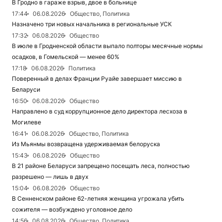
В Гродно в гараже взрыв, двое в больнице
17:44
06.08.2026
Общество, Политика
Назначено три новых начальника в региональные УСК
17:32
06.08.2026
Общество
В июле в Гродненской области выпало полторы месячные нормы
осадков, в Гомельской — менее 60%
17:18
06.08.2026
Политика
Поверенный в делах Франции Руайе завершает миссию в
Беларуси
16:50
06.08.2026
Общество
Направлено в суд коррупционное дело директора лесхоза в
Могилеве
16:41
06.08.2026
Общество, Политика
Из Мьянмы возвращена удерживаемая белоруска
15:43
06.08.2026
Общество
В 21 районе Беларуси запрещено посещать леса, полностью
разрешено — лишь в двух
15:04
06.08.2026
Общество
В Сенненском районе 62-летняя женщина угрожала убить
сожителя — возбуждено уголовное дело
14:56
06.08.2026
Общество, Политика