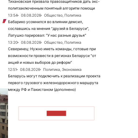
Тихановская призвала правозащитников дать экс-
политзаключенным понятный алгоритм помощи
13:54
08.08.2026
Общество, Политика
Бабарико усомнился во влиянии демсил,
сославшись на мнения "друзей в Беларуси",
Латушко парировал: "У нас разные друзья"
13:20
08.08.2026
Общество, Политика
Северинец: Нужно иметь команды, готовые при
возможности провести в регионах Беларуси "от
акций и новых выборов до реформ"
12:51
08.08.2026
Политика, Экономика
Беларусь могут подключить к реализации проекта
первого грузового железнодорожного маршрута
между РФ и Пакистаном (дополнено)
ЧИТАТЬ