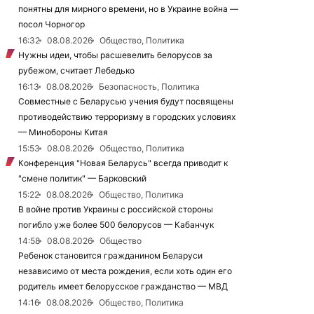
понятны для мирного времени, но в Украине война —
посол Чорногор
16:32
08.08.2026
Общество, Политика
Нужны идеи, чтобы расшевелить белорусов за
рубежом, считает Лебедько
16:13
08.08.2026
Безопасность, Политика
Совместные с Беларусью учения будут посвящены
противодействию терроризму в городских условиях
— Минобороны Китая
15:53
08.08.2026
Общество, Политика
Конференция "Новая Беларусь" всегда приводит к
"смене политик" — Барковский
15:22
08.08.2026
Общество, Политика
В войне против Украины с российской стороны
погибло уже более 500 белорусов — Кабанчук
14:58
08.08.2026
Общество
Ребенок становится гражданином Беларуси
независимо от места рождения, если хоть один его
родитель имеет белорусское гражданство — МВД
14:16
08.08.2026
Общество, Политика