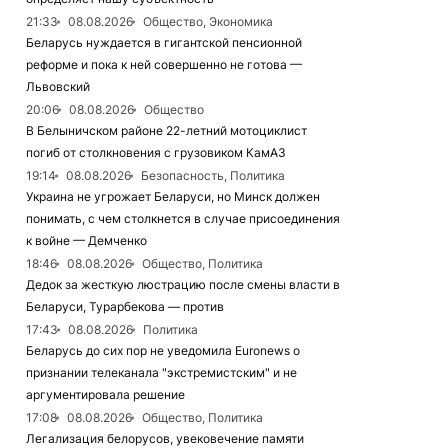
21:33
08.08.2026
Общество, Экономика
Беларусь нуждается в гигантской пенсионной
реформе и пока к ней совершенно не готова —
Львовский
20:06
08.08.2026
Общество
В Белыничском районе 22-летний мотоциклист
погиб от столкновения с грузовиком КамАЗ
19:14
08.08.2026
Безопасность, Политика
Украина не угрожает Беларуси, но Минск должен
понимать, с чем столкнется в случае присоединения
к войне — Демченко
18:46
08.08.2026
Общество, Политика
Дедок за жесткую люстрацию после смены власти в
Беларуси, Турарбекова — против
17:43
08.08.2026
Политика
Беларусь до сих пор не уведомила Euronews о
признании телеканала "экстремистским" и не
аргументировала решение
17:08
08.08.2026
Общество, Политика
Легализация белорусов, увековечение памяти