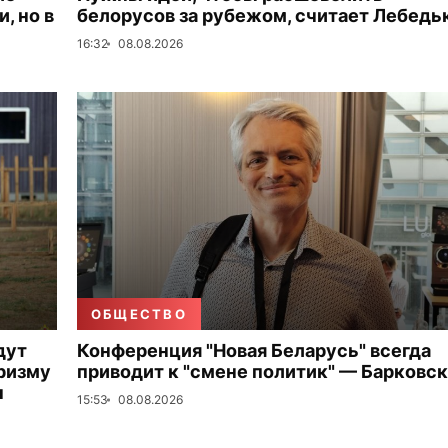
, но в
белорусов за рубежом, считает Лебедь
16:32
08.08.2026
ОБЩЕСТВО
дут
Конференция "Новая Беларусь" всегда
ризму
приводит к "смене политик" — Барковс
ы
15:53
08.08.2026