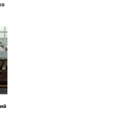
ко
кий