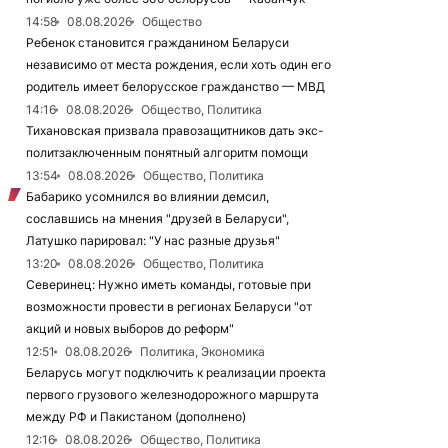
14:58
08.08.2026
Общество
Ребенок становится гражданином Беларуси
независимо от места рождения, если хоть один его
родитель имеет белорусское гражданство — МВД
14:16
08.08.2026
Общество, Политика
Тихановская призвала правозащитников дать экс-
политзаключенным понятный алгоритм помощи
13:54
08.08.2026
Общество, Политика
Бабарико усомнился во влиянии демсил,
сославшись на мнения "друзей в Беларуси",
Латушко парировал: "У нас разные друзья"
13:20
08.08.2026
Общество, Политика
Северинец: Нужно иметь команды, готовые при
возможности провести в регионах Беларуси "от
акций и новых выборов до реформ"
12:51
08.08.2026
Политика, Экономика
Беларусь могут подключить к реализации проекта
первого грузового железнодорожного маршрута
между РФ и Пакистаном (дополнено)
12:16
08.08.2026
Общество, Политика