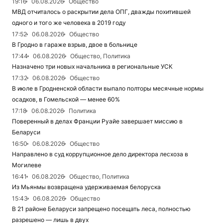
19:16
06.08.2026
Общество
МВД отчиталось о раскрытии дела ОПГ, дважды похитившей
одного и того же человека в 2019 году
17:52
06.08.2026
Общество
В Гродно в гараже взрыв, двое в больнице
17:44
06.08.2026
Общество, Политика
Назначено три новых начальника в региональные УСК
17:32
06.08.2026
Общество
В июле в Гродненской области выпало полторы месячные нормы
осадков, в Гомельской — менее 60%
17:18
06.08.2026
Политика
Поверенный в делах Франции Руайе завершает миссию в
Беларуси
16:50
06.08.2026
Общество
Направлено в суд коррупционное дело директора лесхоза в
Могилеве
16:41
06.08.2026
Общество, Политика
Из Мьянмы возвращена удерживаемая белоруска
15:43
06.08.2026
Общество
В 21 районе Беларуси запрещено посещать леса, полностью
разрешено — лишь в двух