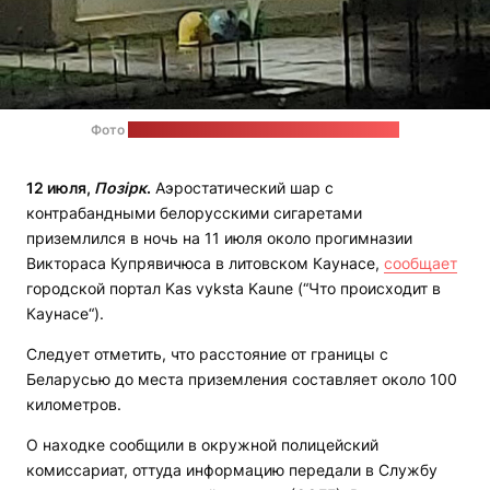
Фото
читательницы портала Kas vyksta Kaune
12 июля,
Позірк
.
Аэростатический шар с
контрабандными белорусскими сигаретами
приземлился в ночь на 11 июля около прогимназии
Виктораса Купрявичюса в литовском Каунасе,
сообщает
городской портал Kas vyksta Kaune (“Что происходит в
Каунасе“).
Следует отметить, что расстояние от границы с
Беларусью до места приземления составляет около 100
километров.
О находке сообщили в окружной полицейский
комиссариат, оттуда информацию передали в Службу