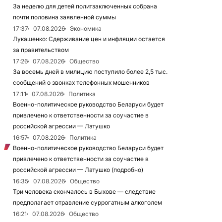
За неделю для детей политзаключенных собрана
почти половина заявленной суммы
17:37
07.08.2026
Экономика
Лукашенко: Сдерживание цен и инфляции остается
за правительством
17:26
07.08.2026
Общество
За восемь дней в милицию поступило более 2,5 тыс.
сообщений о звонках телефонных мошенников
17:11
07.08.2026
Политика
Военно-политическое руководство Беларуси будет
привлечено к ответственности за соучастие в
российской агрессии — Латушко
16:57
07.08.2026
Политика
Военно-политическое руководство Беларуси будет
привлечено к ответственности за соучастие в
российской агрессии — Латушко (подробно)
16:35
07.08.2026
Общество
Три человека скончалось в Быхове — следствие
предполагает отравление суррогатным алкоголем
16:21
07.08.2026
Общество