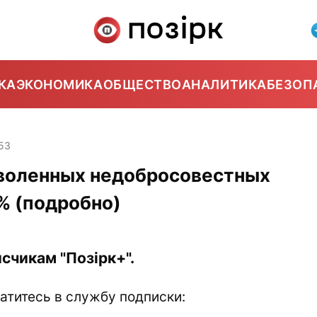
КА
ЭКОНОМИКА
ОБЩЕСТВО
АНАЛИТИКА
БЕЗОП
53
уволенных недобросовестных
% (подробно)
счикам "Позірк+".
атитесь в службу подписки: