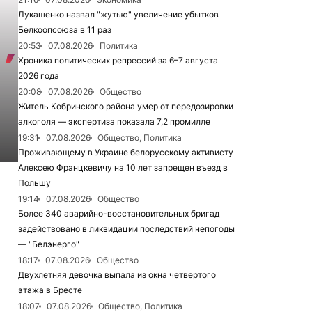
Лукашенко назвал "жутью" увеличение убытков
Белкоопсоюза в 11 раз
20:53
07.08.2026
Политика
Хроника политических репрессий за 6–7 августа
2026 года
20:08
07.08.2026
Общество
Житель Кобринского района умер от передозировки
алкоголя — экспертиза показала 7,2 промилле
19:31
07.08.2026
Общество, Политика
Проживающему в Украине белорусскому активисту
Алексею Францкевичу на 10 лет запрещен въезд в
Польшу
19:14
07.08.2026
Общество
Более 340 аварийно-восстановительных бригад
задействовано в ликвидации последствий непогоды
— "Белэнерго"
18:17
07.08.2026
Общество
Двухлетняя девочка выпала из окна четвертого
этажа в Бресте
18:07
07.08.2026
Общество, Политика