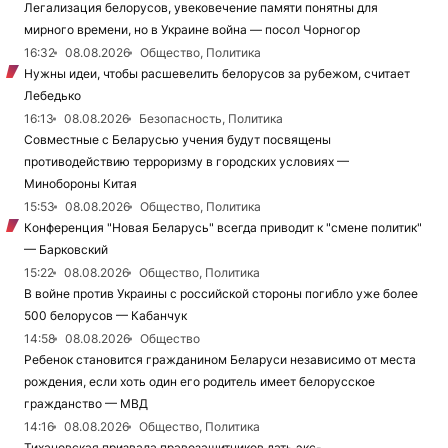
Легализация белорусов, увековечение памяти понятны для
мирного времени, но в Украине война — посол Чорногор
16:32
08.08.2026
Общество, Политика
Нужны идеи, чтобы расшевелить белорусов за рубежом, считает
Лебедько
16:13
08.08.2026
Безопасность, Политика
Совместные с Беларусью учения будут посвящены
противодействию терроризму в городских условиях —
Минобороны Китая
15:53
08.08.2026
Общество, Политика
Конференция "Новая Беларусь" всегда приводит к "смене политик"
— Барковский
15:22
08.08.2026
Общество, Политика
В войне против Украины с российской стороны погибло уже более
500 белорусов — Кабанчук
14:58
08.08.2026
Общество
Ребенок становится гражданином Беларуси независимо от места
рождения, если хоть один его родитель имеет белорусское
гражданство — МВД
14:16
08.08.2026
Общество, Политика
Тихановская призвала правозащитников дать экс-