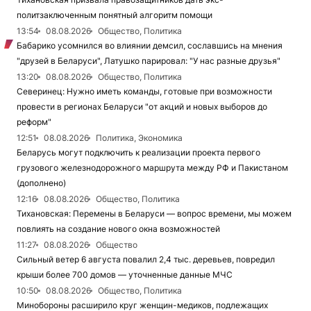
политзаключенным понятный алгоритм помощи
13:54
08.08.2026
Общество, Политика
Бабарико усомнился во влиянии демсил, сославшись на мнения
"друзей в Беларуси", Латушко парировал: "У нас разные друзья"
13:20
08.08.2026
Общество, Политика
Северинец: Нужно иметь команды, готовые при возможности
провести в регионах Беларуси "от акций и новых выборов до
реформ"
12:51
08.08.2026
Политика, Экономика
Беларусь могут подключить к реализации проекта первого
грузового железнодорожного маршрута между РФ и Пакистаном
(дополнено)
12:16
08.08.2026
Общество, Политика
Тихановская: Перемены в Беларуси — вопрос времени, мы можем
повлиять на создание нового окна возможностей
11:27
08.08.2026
Общество
Сильный ветер 6 августа повалил 2,4 тыс. деревьев, повредил
крыши более 700 домов — уточненные данные МЧС
10:50
08.08.2026
Общество, Политика
Минобороны расширило круг женщин-медиков, подлежащих