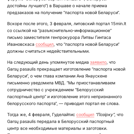
достойны лучшего“) в Варшаве о начале приема
предзаказов на получение “паспорта новой Беларуси“.
Вскоре после этого, 3 февраля, литовский портал 15min.lt
со ссылкой на “разъяснительно-информационное“
письмо заместителя генпрокурора Литвы Гинтаса
Ивановскаса
сообщил
, что “паспорта новой Беларуси“
должны считаться недействительными.
На следующий день упомянутое медиа
заявило
, что
Garsų pasaulis прекращает изготовление “паспорта новой
Беларуси“, о чем глава компании Ана Янаускене
письменно уведомила МВД. “Мы приостанавливаем
сотрудничество с учреждением “Белорусский
паспортный центр“ и изготовление этого непризнанного
белорусского паспорта“, — приводил портал ее слова.
Тогда же, 4 февраля, Гуделайтис
сообщил
“Позірку“
, что
Garsų pasaulis передала в Белорусский паспортный
центр все необходимые материалы и заготовки.