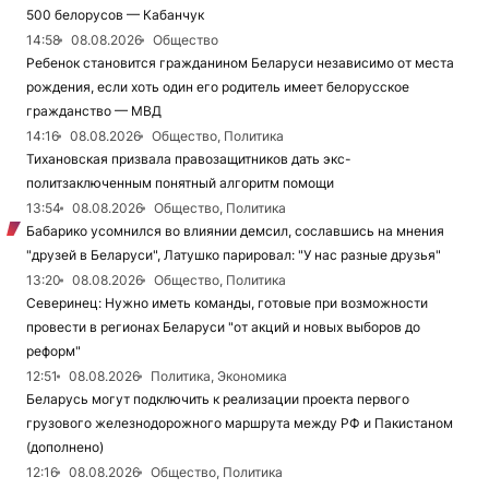
500 белорусов — Кабанчук
14:58
08.08.2026
Общество
Ребенок становится гражданином Беларуси независимо от места
рождения, если хоть один его родитель имеет белорусское
гражданство — МВД
14:16
08.08.2026
Общество, Политика
Тихановская призвала правозащитников дать экс-
политзаключенным понятный алгоритм помощи
13:54
08.08.2026
Общество, Политика
Бабарико усомнился во влиянии демсил, сославшись на мнения
"друзей в Беларуси", Латушко парировал: "У нас разные друзья"
13:20
08.08.2026
Общество, Политика
Северинец: Нужно иметь команды, готовые при возможности
провести в регионах Беларуси "от акций и новых выборов до
реформ"
12:51
08.08.2026
Политика, Экономика
Беларусь могут подключить к реализации проекта первого
грузового железнодорожного маршрута между РФ и Пакистаном
(дополнено)
12:16
08.08.2026
Общество, Политика