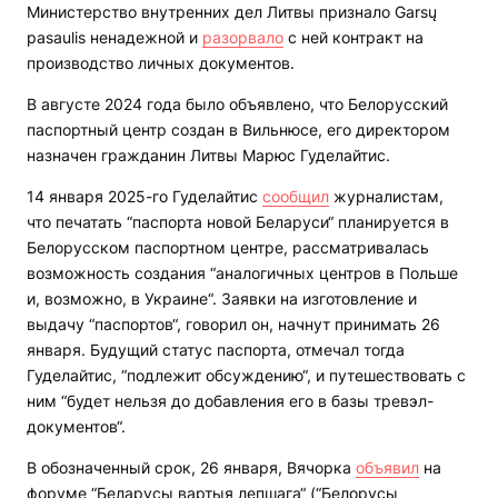
Министерство внутренних дел Литвы признало Garsų
pasaulis ненадежной и
разорвало
с ней контракт на
производство личных документов.
В августе 2024 года было объявлено, что Белорусский
паспортный центр создан в Вильнюсе, его директором
назначен гражданин Литвы Марюс Гуделайтис.
14 января 2025-го Гуделайтис
сообщил
журналистам,
что печатать “паспорта новой Беларуси“ планируется в
Белорусском паспортном центре, рассматривалась
возможность создания “аналогичных центров в Польше
и, возможно, в Украине“. Заявки на изготовление и
выдачу “паспортов“, говорил он, начнут принимать 26
января. Будущий статус паспорта, отмечал тогда
Гуделайтис, “подлежит обсуждению“, и путешествовать с
ним “будет нельзя до добавления его в базы тревэл-
документов“.
В обозначенный срок, 26 января, Вячорка
объявил
на
форуме “Беларусы вартыя лепшага“ (“Белорусы