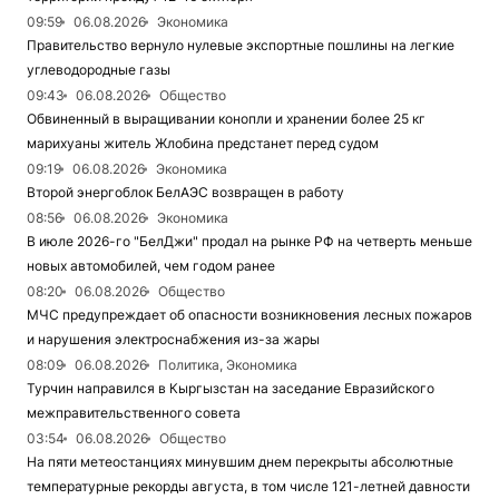
09:59
06.08.2026
Экономика
Правительство вернуло нулевые экспортные пошлины на легкие
углеводородные газы
09:43
06.08.2026
Общество
Обвиненный в выращивании конопли и хранении более 25 кг
марихуаны житель Жлобина предстанет перед судом
09:19
06.08.2026
Экономика
Второй энергоблок БелАЭС возвращен в работу
08:56
06.08.2026
Экономика
В июле 2026-го "БелДжи" продал на рынке РФ на четверть меньше
новых автомобилей, чем годом ранее
08:20
06.08.2026
Общество
МЧС предупреждает об опасности возникновения лесных пожаров
и нарушения электроснабжения из-за жары
08:09
06.08.2026
Политика, Экономика
Турчин направился в Кыргызстан на заседание Евразийского
межправительственного совета
03:54
06.08.2026
Общество
На пяти метеостанциях минувшим днем перекрыты абсолютные
температурные рекорды августа, в том числе 121-летней давности