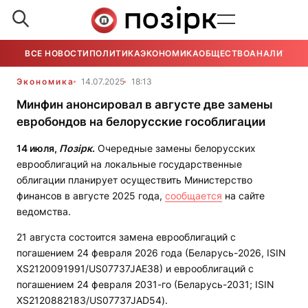
ВСЕ НОВОСТИ
ПОЛИТИКА
ЭКОНОМИКА
ОБЩЕСТВО
АНАЛИТИКА
Экономика
14.07.2025
18:13
Минфин анонсировал в августе две замены
евробондов на белорусские гособлигации
14 июля,
Позірк
.
Очередные замены белорусских
еврооблигаций на локальные государственные
облигации планирует осуществить Министерство
финансов в августе 2025 года,
сообщается
на сайте
ведомства.
21 августа состоится замена еврооблигаций с
погашением 24 февраля 2026 года (Беларусь-2026, ISIN
XS2120091991/US07737JAЕ38) и еврооблигаций с
погашением 24 февраля 2031-го (Беларусь-2031; ISIN
XS2120882183/US07737JAD54).