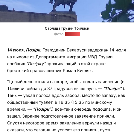
Столица Грузии Тбилиси
Фото:
"Позірк"
14 июля,
Позірк
.
Гражданин Беларуси задержан 14 июля
на выходе из Департамента миграции МВД Грузии,
сообщил
“Позірку“
проживающий в этой стране
брестский правозащитник Роман Кисляк.
“Целый день стояли на жаре, чтобы подать заявление (в
Тбилиси сейчас до 37 градусов выше нуля. —
“
Позірк“
.).
Тень — узкая полоса вдоль забора, место по запаху, как
общественный туалет. В 16.35 (15.35 по минскому
времени. —
“
Позірк“
.) все-таки очередь подошла, и он
зашел. Заранее подготовленное заявление приняли.
Спустя некоторое время заявление вернули назад и
сказали, что сегодня не успеют его принять, пусть