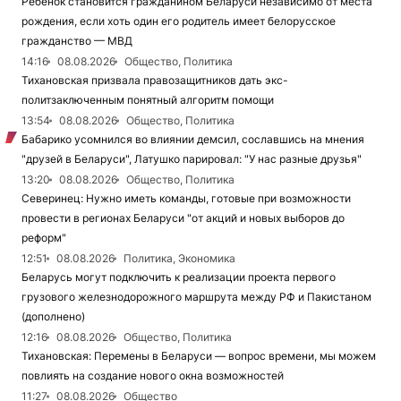
Ребенок становится гражданином Беларуси независимо от места
рождения, если хоть один его родитель имеет белорусское
гражданство — МВД
14:16
08.08.2026
Общество, Политика
Тихановская призвала правозащитников дать экс-
политзаключенным понятный алгоритм помощи
13:54
08.08.2026
Общество, Политика
Бабарико усомнился во влиянии демсил, сославшись на мнения
"друзей в Беларуси", Латушко парировал: "У нас разные друзья"
13:20
08.08.2026
Общество, Политика
Северинец: Нужно иметь команды, готовые при возможности
провести в регионах Беларуси "от акций и новых выборов до
реформ"
12:51
08.08.2026
Политика, Экономика
Беларусь могут подключить к реализации проекта первого
грузового железнодорожного маршрута между РФ и Пакистаном
(дополнено)
12:16
08.08.2026
Общество, Политика
Тихановская: Перемены в Беларуси — вопрос времени, мы можем
повлиять на создание нового окна возможностей
11:27
08.08.2026
Общество