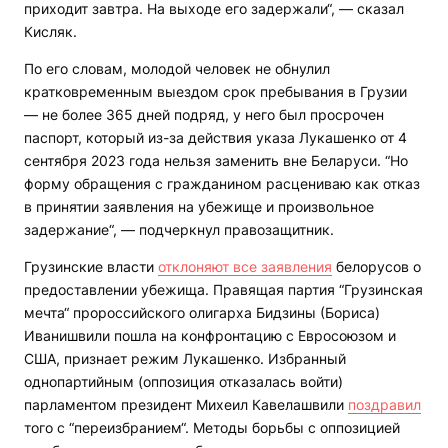
приходит завтра. На выходе его задержали“, — сказал
Кисляк.
По его словам, молодой человек не обнулил
кратковременным выездом срок пребывания в Грузии
— не более 365 дней подряд, у него был просрочен
паспорт, который из-за действия указа Лукашенко от 4
сентября 2023 года нельзя заменить вне Беларуси. “Но
форму обращения с гражданином расцениваю как отказ
в принятии заявления на убежище и произвольное
задержание“, — подчеркнул правозащитник.
Грузинские власти
отклоняют все заявления
белорусов о
предоставлении убежища. Правящая партия “Грузинская
мечта“ пророссийского олигарха Бидзины (Бориса)
Иванишвили пошла на конфронтацию с Евросоюзом и
США, признает режим Лукашенко. Избранный
однопартийным (оппозиция отказалась войти)
парламентом президент Михеил Кавелашвили
поздравил
того с “переизбранием“. Методы борьбы с оппозицией