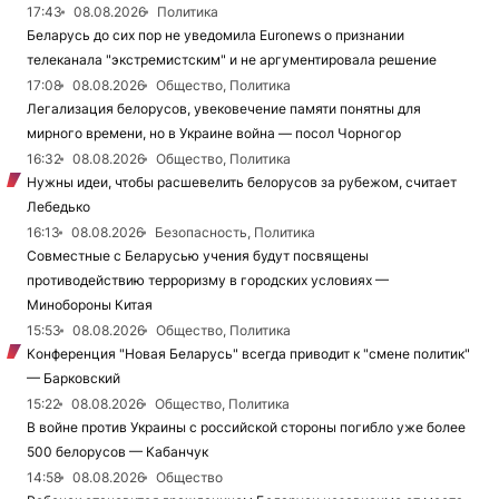
17:43
08.08.2026
Политика
Беларусь до сих пор не уведомила Euronews о признании
телеканала "экстремистским" и не аргументировала решение
17:08
08.08.2026
Общество, Политика
Легализация белорусов, увековечение памяти понятны для
мирного времени, но в Украине война — посол Чорногор
16:32
08.08.2026
Общество, Политика
Нужны идеи, чтобы расшевелить белорусов за рубежом, считает
Лебедько
16:13
08.08.2026
Безопасность, Политика
Совместные с Беларусью учения будут посвящены
противодействию терроризму в городских условиях —
Минобороны Китая
15:53
08.08.2026
Общество, Политика
Конференция "Новая Беларусь" всегда приводит к "смене политик"
— Барковский
15:22
08.08.2026
Общество, Политика
В войне против Украины с российской стороны погибло уже более
500 белорусов — Кабанчук
14:58
08.08.2026
Общество