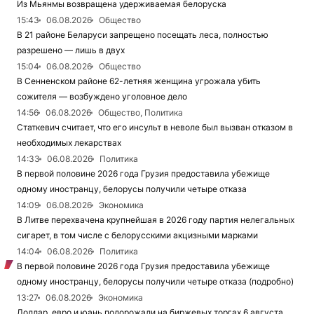
Из Мьянмы возвращена удерживаемая белоруска
15:43
06.08.2026
Общество
В 21 районе Беларуси запрещено посещать леса, полностью
разрешено — лишь в двух
15:04
06.08.2026
Общество
В Сенненском районе 62-летняя женщина угрожала убить
сожителя — возбуждено уголовное дело
14:56
06.08.2026
Общество, Политика
Статкевич считает, что его инсульт в неволе был вызван отказом в
необходимых лекарствах
14:33
06.08.2026
Политика
В первой половине 2026 года Грузия предоставила убежище
одному иностранцу, белорусы получили четыре отказа
14:09
06.08.2026
Экономика
В Литве перехвачена крупнейшая в 2026 году партия нелегальных
сигарет, в том числе с белорусскими акцизными марками
14:04
06.08.2026
Политика
В первой половине 2026 года Грузия предоставила убежище
одному иностранцу, белорусы получили четыре отказа (подробно)
13:27
06.08.2026
Экономика
Доллар, евро и юань подорожали на биржевых торгах 6 августа