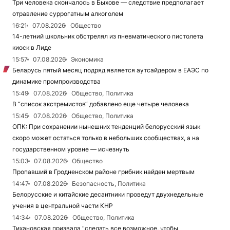
Три человека скончалось в Быхове — следствие предполагает
отравление суррогатным алкоголем
16:21
07.08.2026
Общество
14-летний школьник обстрелял из пневматического пистолета
киоск в Лиде
15:57
07.08.2026
Экономика
Беларусь пятый месяц подряд является аутсайдером в ЕАЭС по
динамике промпроизводства
15:49
07.08.2026
Общество, Политика
В “список экстремистов“ добавлено еще четыре человека
15:45
07.08.2026
Общество, Политика
ОПК: При сохранении нынешних тенденций белорусский язык
скоро может остаться только в небольших сообществах, а на
государственном уровне — исчезнуть
15:03
07.08.2026
Общество
Пропавший в Гродненском районе грибник найден мертвым
14:47
07.08.2026
Безопасность, Политика
Белорусские и китайские десантники проведут двухнедельные
учения в центральной части КНР
14:34
07.08.2026
Общество, Политика
Тихановская призвала "сделать все возможное, чтобы