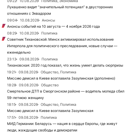
09:22
10.08.2026
Политика, Экономика
Лукашенко видит “значительный потенциал” в двусторонних
отношениях с Эквадором
09:04
10.08.2026
Анонсы
Анонсы событий на 10 августа — 4 ноября 2026 года
08:29
10.08.2026
Политика
Советник Тихановской: Минск активизировал использование
Интерпола для политического преследования, новые случаи —
еженедельно
23:13
09.08.2026
Политика
Тихановская: 2020 год показал, что жизнь умеет делать сюрпризы
19:21
09.08.2026
Общество, Политика
Миссию демсил в Киеве возглавила Зазулинская (дополнено)
18:28
09.08.2026
Общество
Смертельное ДТП в Сморгонском районе — водитель мопеда сбил
59-летнюю женщину
18:15
09.08.2026
Общество, Политика
Миссию демсил в Киеве возглавила Зазулинская
17:51
09.08.2026
Политика
МИД Германии: Беларусь — нация в сердце Европы, где живут
люди, жаждущие свободы и демократии