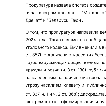
Прокуратура назвала блогера создат
ряда телеграм-каналов — “МотолькоП
Дзечат“ и “Беларускі Гаюн“.
О том, что прокуратура направила де
2024 года. Тогда ведомство сообщало
Уголовного кодекса. Ему вменили в ви
ст. 357); организацию массовых беспо
грубо нарушающих общественный поря
вражды и розни (ч. 3 ст. 130); публ
направленным на причинение вреда нац
угрозу насилием, клевету и “публичное
ст. 367, ч. 1 и ч. 2 ст. 368); дискреди
экстремистского формирования и ру