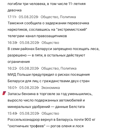
погибли три человека, в том числе 11-летняя
девочка
17:11
05.08.2026
Общество, Политика
Таможня сообщила о задержании перевозчика
наркотиков, сославшись на "экстремистский"
телеграм-канал правозащитников
16:38
05.08.2026
Общество
В семи районах Беларуси запрещено посещать леса,
разрешено — в пяти, в остальных действуют
ограничения
16:22
05.08.2026
Общество, Политика
МИД Польши предупредил о рисках посещения
Беларуси для лиц с гражданствами двух стран
16:01
05.08.2026
Экономика
Запасы бензина в торговле за год уменьшились,
выросло число подержанных автомобилей и
минеральных удобрений — данные Белстата
15:48
05.08.2026
Общество
Россельхознадзор вернул в Беларусь почти 900 кг
"охотничьих трофеев" — рогов оленя и лося