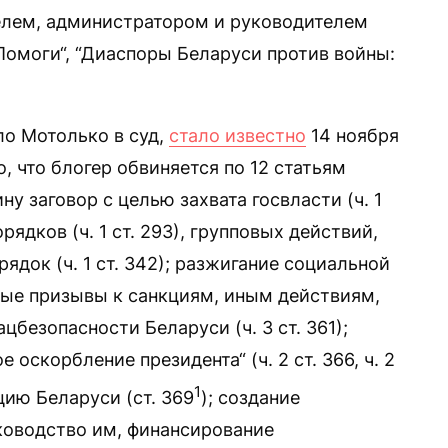
елем, администратором и руководителем
омоги“, “Диаспоры Беларуси против войны:
ло Мотолько в суд,
стало известно
14 ноября
, что блогер обвиняется по 12 статьям
ну заговор с целью захвата госвласти (ч. 1
рядков (ч. 1 ст. 293), групповых действий,
док (ч. 1 ст. 342); разжигание социальной
ичные призывы к санкциям, иным действиям,
безопасности Беларуси (ч. 3 ст. 361);
 оскорбление президента“ (ч. 2 ст. 366, ч. 2
1
тацию Беларуси (ст. 369
); создание
ководство им, финансирование