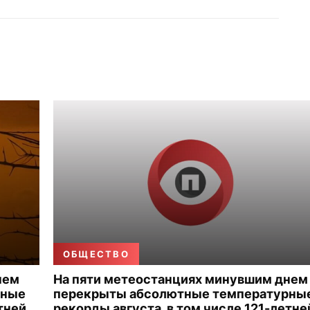
ОБЩЕСТВО
нем
На пяти метеостанциях минувшим днем
рные
перекрыты абсолютные температурны
тней
рекорды августа, в том числе 121-летне