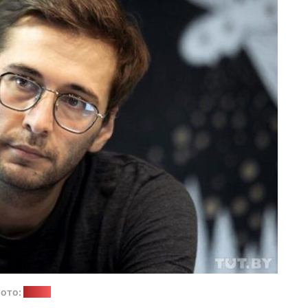
ото:
tut.by