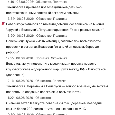
14:16
08.08.2026
Общество, Политика
Тихановская призвала правозащитников дать экс-
политзаключенным понятный алгоритм помощи
13:54
08.08.2026
Общество, Политика
Бабарико усомнился во влиянии демсил, сославшись на мнения
"друзей в Беларуси", Латушко парировал: "У нас разные друзья"
13:20
08.08.2026
Общество, Политика
Северинец: Нужно иметь команды, готовые при возможности
провести в регионах Беларуси "от акций и новых выборов до
реформ"
12:51
08.08.2026
Политика, Экономика
Беларусь могут подключить к реализации проекта первого
грузового железнодорожного маршрута между РФ и Пакистаном
(дополнено)
12:16
08.08.2026
Общество, Политика
Тихановская: Перемены в Беларуси — вопрос времени, мы можем
повлиять на создание нового окна возможностей
11:27
08.08.2026
Общество
Сильный ветер 6 августа повалил 2,4 тыс. деревьев, повредил
крыши более 700 домов — уточненные данные МЧС
10:50
08.08.2026
Общество, Политика