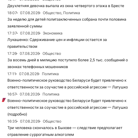
Двухлетняя девочка выпала из окна четвертого этажа в Бресте
18:07
07.08.2026
Общество, Политика
За неделю для детей политзаключенных собрана почти половина
заявленной суммы
17:37
07.08.2026
Экономика
Лукашенко: Сдерживание цен и инфляции остается за
правительством
17:26
07.08.2026
Общество
За восемь дней в милицию поступило более 2,5 тыс. сообщений о
звонках телефонных мошенников
17:11
07.08.2026
Политика
Военно-политическое руководство Беларуси будет привлечено к
ответственности за соучастие в российской агрессии — Латушко
16:57
07.08.2026
Политика
Военно-политическое руководство Беларуси будет привлечено к
ответственности за соучастие в российской агрессии — Латушко
(подробно)
16:35
07.08.2026
Общество
Три человека скончалось в Быхове — следствие предполагает
отравление суррогатным алкоголем