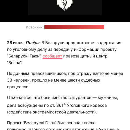
Источник:
телеграм-канал "Беларускі Гаюн"
28 июля,
Позірк
.
В Беларуси продолжаются задержания
по уголовному делу за передачу информации проекту
“Беларускі Гаюн“,
сообщает
правозащитный центр
“Весна“.
По данным правозащитников, под стражу взято не менее
33 человек, прошло не менее шести судебных
процессов.
Отмечается, что большинство фигурантов — мужчины,
4
дела возбуждены по ст. 361
Уголовного кодекса
(содействие экстремистской деятельности).
Проект “Беларускі Гаюн“ был основан после
полномасштабного российского вторжения в Украину в