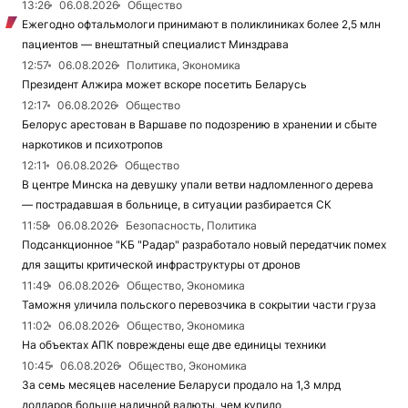
13:26
06.08.2026
Общество
Ежегодно офтальмологи принимают в поликлиниках более 2,5 млн
пациентов — внештатный специалист Минздрава
12:57
06.08.2026
Политика, Экономика
Президент Алжира может вскоре посетить Беларусь
12:17
06.08.2026
Общество
Белорус арестован в Варшаве по подозрению в хранении и сбыте
наркотиков и психотропов
12:11
06.08.2026
Общество
В центре Минска на девушку упали ветви надломленного дерева
— пострадавшая в больнице, в ситуации разбирается СК
11:58
06.08.2026
Безопасность, Политика
Подсанкционное "КБ "Радар" разработало новый передатчик помех
для защиты критической инфраструктуры от дронов
11:49
06.08.2026
Общество, Экономика
Таможня уличила польского перевозчика в сокрытии части груза
11:02
06.08.2026
Общество, Экономика
На объектах АПК повреждены еще две единицы техники
10:45
06.08.2026
Общество, Экономика
За семь месяцев население Беларуси продало на 1,3 млрд
долларов больше наличной валюты, чем купило