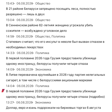
15:43
06.08.2026
Общество
В 21 районе Беларуси запрещено посещать леса, полностью
разрешено — лишь в двух
15:04
06.08.2026
Общество
В Сенненском районе 62-летняя женщина угрожала убить
сожителя — возбуждено уголовное дело
14:56
06.08.2026
Общество, Политика
Статкевич считает, что его инсульт в неволе был вызван отказом в
необходимых лекарствах
14:33
06.08.2026
Политика
В первой половине 2026 года Грузия предоставила убежище
одному иностранцу, белорусы получили четыре отказа
14:09
06.08.2026
Экономика
В Литве перехвачена крупнейшая в 2026 году партия нелегальных
сигарет, в том числе с белорусскими акцизными марками
14:04
06.08.2026
Политика
В первой половине 2026 года Грузия предоставила убежище
одному иностранцу, белорусы получили четыре отказа (подробно)
13:27
06.08.2026
Экономика
Доллар, евро и юань подорожали на биржевых торгах 6 августа