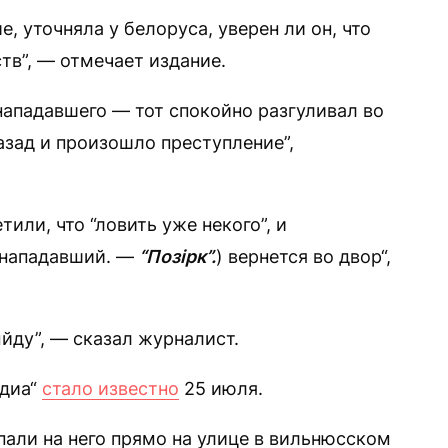
, уточняла у белоруса, уверен ли он, что
тв”, — отмечает издание.
нападавшего — тот спокойно разгуливал во
назад и произошло преступление”,
тили, что “ловить уже некого”, и
 (нападавший. —
“Позірк”.
) вернется во двор“,
ыйду”, — сказал журналист.
едиа“
стало известно
25 июля.
али на него прямо на улице в вильнюсском