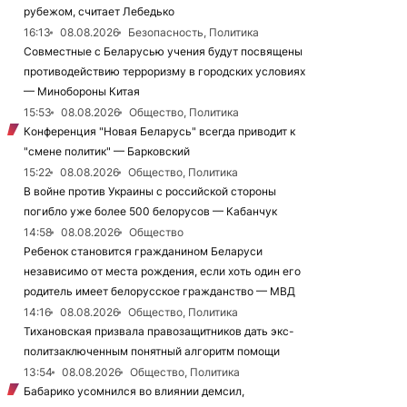
рубежом, считает Лебедько
16:13
08.08.2026
Безопасность, Политика
Совместные с Беларусью учения будут посвящены
противодействию терроризму в городских условиях
— Минобороны Китая
15:53
08.08.2026
Общество, Политика
Конференция "Новая Беларусь" всегда приводит к
"смене политик" — Барковский
15:22
08.08.2026
Общество, Политика
В войне против Украины с российской стороны
погибло уже более 500 белорусов — Кабанчук
14:58
08.08.2026
Общество
Ребенок становится гражданином Беларуси
независимо от места рождения, если хоть один его
родитель имеет белорусское гражданство — МВД
14:16
08.08.2026
Общество, Политика
Тихановская призвала правозащитников дать экс-
политзаключенным понятный алгоритм помощи
13:54
08.08.2026
Общество, Политика
Бабарико усомнился во влиянии демсил,