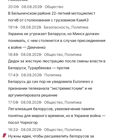
20:06
08.08.2026
Общество
В Белыничском районе 22-летний мотоциклист
погиб от столкновения с грузовиком КамАЗ
19:14
08.08.2026
Безопасность, Политика
Украина не угрожает Беларуси, но Минск должен
понимать, с чем столкнется в случае присоединения
к войне — Демченко
18:46
08.08.2026
Общество, Политика
Дедок за жесткую люстрацию после смены власти в
Беларуси, Турарбекова — против
17:43
08.08.2026
Политика
Беларусь до сих пор не уведомила Euronews о
признании телеканала "экстремистским" и не
аргументировала решение
17:08
08.08.2026
Общество, Политика
Легализация белорусов, увековечение памяти
понятны для мирного времени, но в Украине война —
посол Чорногор
16:32
08.08.2026
Общество, Политика
Нужны идеи, чтобы расшевелить белорусов за