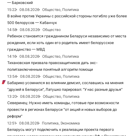
— Барковский
15:22
08.08.2026
Общество, Политика
В войне против Украины с российской стороны погибло уже более
500 белорусов — Кабанчук
14:58
08.08.2026
Общество
Ребенок становится гражданином Беларуси независимо от места
рождения, если хоть один его родитель имеет белорусское
гражданство — МВД
14:16
08.08.2026
Общество, Политика
Тихановская призвала правозащитников дать экс-
политзаключенным понятный алгоритм помощи
13:54
08.08.2026
Общество, Политика
Бабарико усомнился во влиянии демсил, сославшись на мнения
"друзей в Беларуси", Латушко парировал: "У нас разные друзья"
13:20
08.08.2026
Общество, Политика
Северинец: Нужно иметь команды, готовые при возможности
провести в регионах Беларуси "от акций и новых выборов до
реформ"
12:51
08.08.2026
Политика, Экономика
Беларусь могут подключить к реализации проекта первого