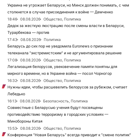
Украина не угрожает Беларуси, но Минск должен понимать, с чем
столкнется в случае присоединения к войне — Демченко
18:46
08.08.2026
Общество, Политика
Дедок за жесткую люстрацию после смены власти в Беларуси,
Турарбекова — против
17:43
08.08.2026
Политика
Беларусь до сих пор не уведомила Euronews о признании
телеканала "экстремистским" и не аргументировала решение
17:08
08.08.2026
Общество, Политика
Легализация белорусов, увековечение памяти понятны для
мирного времени, но в Украине война — посол Чорногор
16:32
08.08.2026
Общество, Политика
Нужны идеи, чтобы расшевелить белорусов за рубежом, считает
Лебедько
16:13
08.08.2026
Безопасность, Политика
Совместные с Беларусью учения будут посвящены
противодействию терроризму в городских условиях —
Минобороны Китая
15:53
08.08.2026
Общество, Политика
Конференция "Новая Беларусь" всегда приводит к "смене политик"