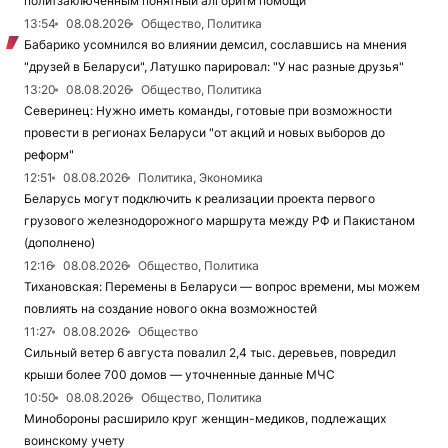
политзаключенным понятный алгоритм помощи
13:54
08.08.2026
Общество, Политика
Бабарико усомнился во влиянии демсил, сославшись на мнения
"друзей в Беларуси", Латушко парировал: "У нас разные друзья"
13:20
08.08.2026
Общество, Политика
Северинец: Нужно иметь команды, готовые при возможности
провести в регионах Беларуси "от акций и новых выборов до
реформ"
12:51
08.08.2026
Политика, Экономика
Беларусь могут подключить к реализации проекта первого
грузового железнодорожного маршрута между РФ и Пакистаном
(дополнено)
12:16
08.08.2026
Общество, Политика
Тихановская: Перемены в Беларуси — вопрос времени, мы можем
повлиять на создание нового окна возможностей
11:27
08.08.2026
Общество
Сильный ветер 6 августа повалил 2,4 тыс. деревьев, повредил
крыши более 700 домов — уточненные данные МЧС
10:50
08.08.2026
Общество, Политика
Минобороны расширило круг женщин-медиков, подлежащих
воинскому учету