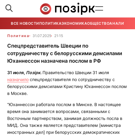
ВСЕ НОВОСТИ
ПОЛИТИКА
ЭКОНОМИКА
ОБЩЕСТВО
АНАЛИТИКА
Политика
31.07.2025
21:15
Спецпредставитель Швеции по
сотрудничеству с белорусскими демсилами
Юханнессон назначена послом в РФ
31 июля,
Позірк
.
Правительство Швеции 31 июля
назначило
спецпредставителя по сотрудничеству с
белорусскими демсилами Кристину Юханнессон послом
в Москве.
“Юханнессон работала послом в Минске. В настоящее
время она занимается вопросами, связанными с
Восточным партнерством, занимая должность посла в
МИД. Она также является представителем [министра
иностранных дел] при белорусских демократических