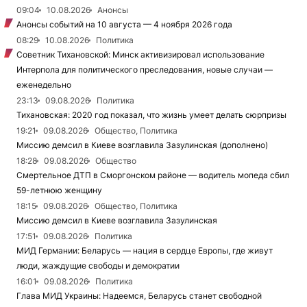
09:04
10.08.2026
Анонсы
Анонсы событий на 10 августа — 4 ноября 2026 года
08:29
10.08.2026
Политика
Советник Тихановской: Минск активизировал использование
Интерпола для политического преследования, новые случаи —
еженедельно
23:13
09.08.2026
Политика
Тихановская: 2020 год показал, что жизнь умеет делать сюрпризы
19:21
09.08.2026
Общество, Политика
Миссию демсил в Киеве возглавила Зазулинская (дополнено)
18:28
09.08.2026
Общество
Смертельное ДТП в Сморгонском районе — водитель мопеда сбил
59-летнюю женщину
18:15
09.08.2026
Общество, Политика
Миссию демсил в Киеве возглавила Зазулинская
17:51
09.08.2026
Политика
МИД Германии: Беларусь — нация в сердце Европы, где живут
люди, жаждущие свободы и демократии
16:01
09.08.2026
Политика
Глава МИД Украины: Надеемся, Беларусь станет свободной