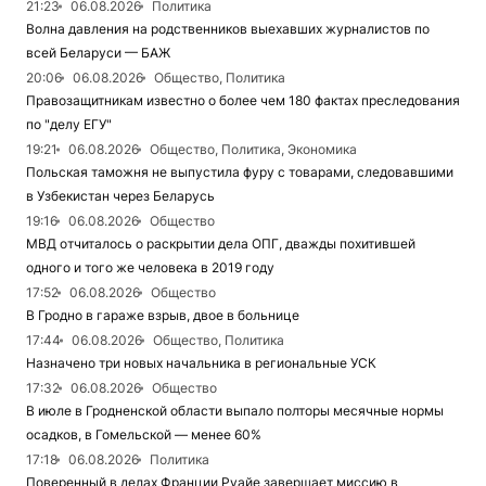
21:23
06.08.2026
Политика
Волна давления на родственников выехавших журналистов по
всей Беларуси — БАЖ
20:06
06.08.2026
Общество, Политика
Правозащитникам известно о более чем 180 фактах преследования
по "делу ЕГУ"
19:21
06.08.2026
Общество, Политика, Экономика
Польская таможня не выпустила фуру с товарами, следовавшими
в Узбекистан через Беларусь
19:16
06.08.2026
Общество
МВД отчиталось о раскрытии дела ОПГ, дважды похитившей
одного и того же человека в 2019 году
17:52
06.08.2026
Общество
В Гродно в гараже взрыв, двое в больнице
17:44
06.08.2026
Общество, Политика
Назначено три новых начальника в региональные УСК
17:32
06.08.2026
Общество
В июле в Гродненской области выпало полторы месячные нормы
осадков, в Гомельской — менее 60%
17:18
06.08.2026
Политика
Поверенный в делах Франции Руайе завершает миссию в