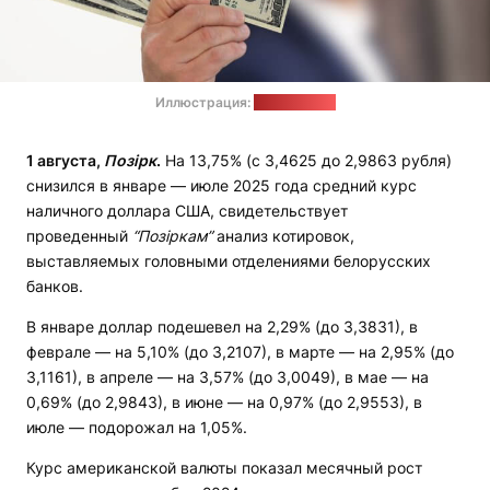
Иллюстрация:
pixabay.com
1 августа,
Позірк
.
На 13,75% (с 3,4625 до 2,9863 рубля)
снизился в январе — июле 2025 года средний курс
наличного доллара США, свидетельствует
проведенный
“Позіркам”
анализ котировок,
выставляемых головными отделениями белорусских
банков.
В январе доллар подешевел на 2,29% (до 3,3831), в
феврале — на 5,10% (до 3,2107), в марте — на 2,95% (до
3,1161), в апреле — на 3,57% (до 3,0049), в мае — на
0,69% (до 2,9843), в июне — на 0,97% (до 2,9553), в
июле — подорожал на 1,05%.
Курс американской валюты показал месячный рост