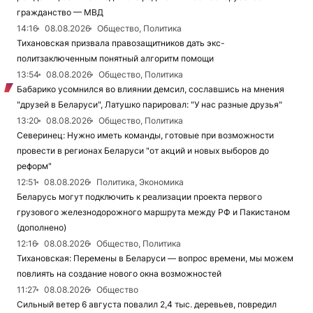
гражданство — МВД
14:16
08.08.2026
Общество, Политика
Тихановская призвала правозащитников дать экс-
политзаключенным понятный алгоритм помощи
13:54
08.08.2026
Общество, Политика
Бабарико усомнился во влиянии демсил, сославшись на мнения
"друзей в Беларуси", Латушко парировал: "У нас разные друзья"
13:20
08.08.2026
Общество, Политика
Северинец: Нужно иметь команды, готовые при возможности
провести в регионах Беларуси "от акций и новых выборов до
реформ"
12:51
08.08.2026
Политика, Экономика
Беларусь могут подключить к реализации проекта первого
грузового железнодорожного маршрута между РФ и Пакистаном
(дополнено)
12:16
08.08.2026
Общество, Политика
Тихановская: Перемены в Беларуси — вопрос времени, мы можем
повлиять на создание нового окна возможностей
11:27
08.08.2026
Общество
Сильный ветер 6 августа повалил 2,4 тыс. деревьев, повредил