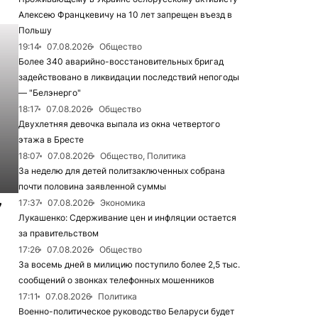
Алексею Францкевичу на 10 лет запрещен въезд в
Польшу
19:14
07.08.2026
Общество
Более 340 аварийно-восстановительных бригад
задействовано в ликвидации последствий непогоды
— "Белэнерго"
18:17
07.08.2026
Общество
Двухлетняя девочка выпала из окна четвертого
этажа в Бресте
18:07
07.08.2026
Общество, Политика
За неделю для детей политзаключенных собрана
почти половина заявленной суммы
17:37
07.08.2026
Экономика
7
Лукашенко: Сдерживание цен и инфляции остается
за правительством
17:26
07.08.2026
Общество
За восемь дней в милицию поступило более 2,5 тыс.
сообщений о звонках телефонных мошенников
17:11
07.08.2026
Политика
Военно-политическое руководство Беларуси будет