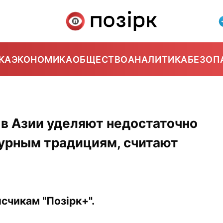
КА
ЭКОНОМИКА
ОБЩЕСТВО
АНАЛИТИКА
БЕЗОП
в Азии уделяют недостаточно
урным традициям, считают
счикам "Позірк+".