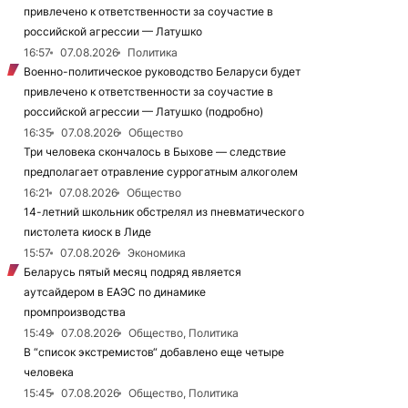
привлечено к ответственности за соучастие в
российской агрессии — Латушко
16:57
07.08.2026
Политика
Военно-политическое руководство Беларуси будет
привлечено к ответственности за соучастие в
российской агрессии — Латушко (подробно)
16:35
07.08.2026
Общество
Три человека скончалось в Быхове — следствие
предполагает отравление суррогатным алкоголем
16:21
07.08.2026
Общество
14-летний школьник обстрелял из пневматического
пистолета киоск в Лиде
15:57
07.08.2026
Экономика
Беларусь пятый месяц подряд является
аутсайдером в ЕАЭС по динамике
промпроизводства
15:49
07.08.2026
Общество, Политика
В “список экстремистов“ добавлено еще четыре
человека
15:45
07.08.2026
Общество, Политика