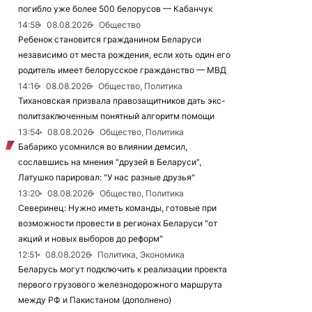
погибло уже более 500 белорусов — Кабанчук
14:58
08.08.2026
Общество
Ребенок становится гражданином Беларуси
независимо от места рождения, если хоть один его
родитель имеет белорусское гражданство — МВД
14:16
08.08.2026
Общество, Политика
Тихановская призвала правозащитников дать экс-
политзаключенным понятный алгоритм помощи
13:54
08.08.2026
Общество, Политика
Бабарико усомнился во влиянии демсил,
сославшись на мнения "друзей в Беларуси",
Латушко парировал: "У нас разные друзья"
13:20
08.08.2026
Общество, Политика
Северинец: Нужно иметь команды, готовые при
возможности провести в регионах Беларуси "от
акций и новых выборов до реформ"
12:51
08.08.2026
Политика, Экономика
Беларусь могут подключить к реализации проекта
первого грузового железнодорожного маршрута
между РФ и Пакистаном (дополнено)