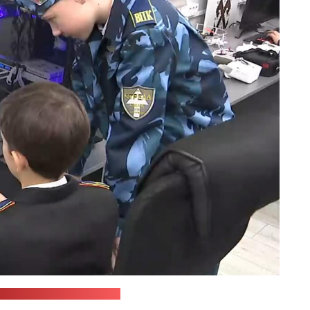
.by / скриншот "Позірку"