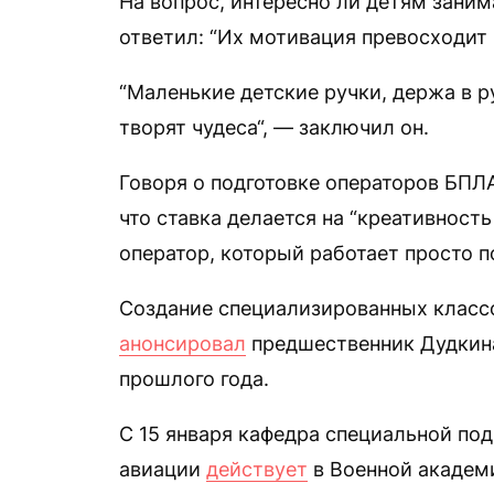
На вопрос, интересно ли детям заним
ответил: “Их мотивация превосходит
“Маленькие детские ручки, держа в ру
творят чудеса“, — заключил он.
Говоря о подготовке операторов БПЛ
что ставка делается на “креативност
оператор, который работает просто п
Cоздание специализированных класс
анонсировал
предшественник Дудкина
прошлого года.
С 15 января кафедра специальной по
авиации
действует
в Военной академ