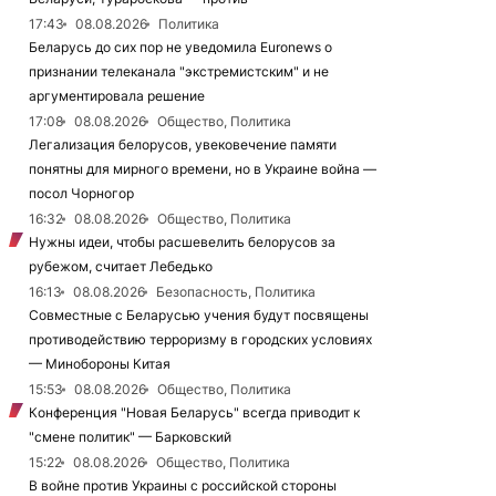
17:43
08.08.2026
Политика
Беларусь до сих пор не уведомила Euronews о
признании телеканала "экстремистским" и не
аргументировала решение
17:08
08.08.2026
Общество, Политика
Легализация белорусов, увековечение памяти
понятны для мирного времени, но в Украине война —
посол Чорногор
16:32
08.08.2026
Общество, Политика
Нужны идеи, чтобы расшевелить белорусов за
рубежом, считает Лебедько
16:13
08.08.2026
Безопасность, Политика
Совместные с Беларусью учения будут посвящены
противодействию терроризму в городских условиях
— Минобороны Китая
15:53
08.08.2026
Общество, Политика
Конференция "Новая Беларусь" всегда приводит к
"смене политик" — Барковский
15:22
08.08.2026
Общество, Политика
В войне против Украины с российской стороны