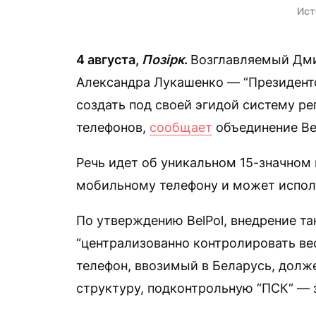
Ист
4 августа,
Позірк
.
Возглавляемый Дм
Александра Лукашенко — “Президентс
создать под своей эгидой систему р
телефонов,
сообщает
объединение Bel
Речь идет об уникальном 15-значном
мобильному телефону и может испол
По утверждению BelPol, внедрение т
“централизованно контролировать ве
телефон, ввозимый в Беларусь, долж
структуру, подконтрольную “ПСК“ — з