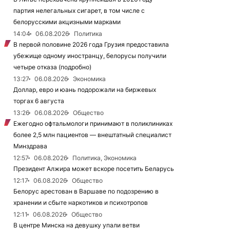
партия нелегальных сигарет, в том числе с
белорусскими акцизными марками
14:04
06.08.2026
Политика
В первой половине 2026 года Грузия предоставила
убежище одному иностранцу, белорусы получили
четыре отказа (подробно)
13:27
06.08.2026
Экономика
Доллар, евро и юань подорожали на биржевых
торгах 6 августа
13:26
06.08.2026
Общество
Ежегодно офтальмологи принимают в поликлиниках
более 2,5 млн пациентов — внештатный специалист
Минздрава
12:57
06.08.2026
Политика, Экономика
Президент Алжира может вскоре посетить Беларусь
12:17
06.08.2026
Общество
Белорус арестован в Варшаве по подозрению в
хранении и сбыте наркотиков и психотропов
12:11
06.08.2026
Общество
В центре Минска на девушку упали ветви