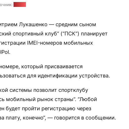
очник:
BelPol
итрием Лукашенко — средним сыном
кий спортивный клуб“ (“ПСК“) планирует
егистрации IMEI-номеров мобильных
Pol.
 номере, который присваивается
ьзоваться для идентификации устройства.
акой системы позволит спортклубу
сь мобильный рынок страны“. “Любой
ен будет пройти регистрацию через
а плату, конечно“, — говорится в сообщении.